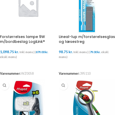
Forstørrelses lampe 9W
Lineal-lup m/forstørelsesglas
m/bordbeslag LogiLink®
og læsestreg
1,098.75
kr.
98.75
kr.
Inkl. moms | (
879.00
kr.
Inkl. moms | (
79.00
kr.
ekskl.
ekskl. moms)
moms)
TILFØJ TIL KURV
TILFØJ TIL KURV
Varenummer:
WZ0058
Varenummer:
395110