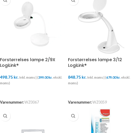
Forstørrelses lampe 2/9X
Forstørrelses lampe 3/12
LogiLink®
LogiLink®
498.75
kr.
848.75
kr.
Inkl. moms | (
399.00
kr.
ekskl.
Inkl. moms | (
679.00
kr.
ekskl.
moms)
moms)
TILFØJ TIL KURV
TILFØJ TIL KURV
Varenummer:
WZ0067
Varenummer:
WZ0059