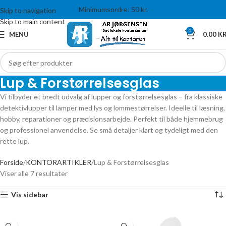
Minimumsordre: 50 kr.
Skip to navigation
Skip to main content
0
MENU
0.00
KR
Lup & Forstørrelsesglas
Vi tilbyder et bredt udvalg af lupper og forstørrelsesglas – fra klassiske
detektivlupper til lamper med lys og lommestørrelser. Ideelle til læsning,
hobby, reparationer og præcisionsarbejde. Perfekt til både hjemmebrug
og professionel anvendelse. Se små detaljer klart og tydeligt med den
rette lup.
Forside
KONTORARTIKLER
Lup & Forstørrelsesglas
Viser alle 7 resultater
Vis sidebar