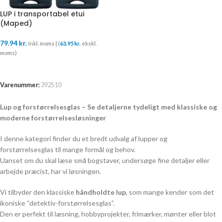
LUP i transportabel etui
(Maped)
79.94
kr.
Inkl. moms | (
63.95
kr.
ekskl.
moms)
TILFØJ TIL KURV
Varenummer:
392510
Lup og forstørrelsesglas – Se detaljerne tydeligt med klassiske og
moderne forstørrelsesløsninger
I denne kategori finder du et bredt udvalg af lupper og
forstørrelsesglas til mange formål og behov.
Uanset om du skal læse små bogstaver, undersøge fine detaljer eller
arbejde præcist, har vi løsningen.
Vi tilbyder den klassiske
håndholdte lup
, som mange kender som det
ikoniske “detektiv-forstørrelsesglas”.
Den er perfekt til læsning, hobbyprojekter, frimærker, mønter eller blot