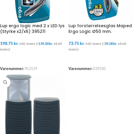
Lup ergo logic med 2 x LED lys
Lup forstørrelsesglas Maped
(Styrke x2/x6) 395211
Ergo Logic Ø50 mm.
198.75
kr.
73.75
kr.
Inkl. moms | (
159.00
kr.
ekskl.
Inkl. moms | (
59.00
kr.
ekskl.
moms)
moms)
TILFØJ TIL KURV
TILFØJ TIL KURV
Varenummer:
952119
Varenummer:
039100