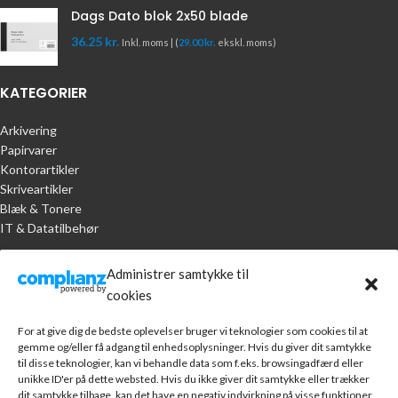
Dags Dato blok 2x50 blade
36.25
kr.
Inkl. moms | (
29.00
kr.
ekskl. moms)
KATEGORIER
Arkivering
Papirvarer
Kontorartikler
Skriveartikler
Blæk & Tonere
IT & Datatilbehør
KUNDESERVICE
Administrer samtykke til
cookies
Handelsbetingelser
Om A.R. Jørgensen Kontorcenter
For at give dig de bedste oplevelser bruger vi teknologier som cookies til at
Bankoplysninger
gemme og/eller få adgang til enhedsoplysninger. Hvis du giver dit samtykke
Markedsføring
til disse teknologier, kan vi behandle data som f.eks. browsingadfærd eller
unikke ID'er på dette websted. Hvis du ikke giver dit samtykke eller trækker
Webudvikling
dit samtykke tilbage, kan det have en negativ indvirkning på visse funktioner