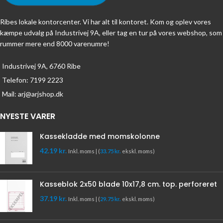
Ribes lokale kontorcenter. Vi har alt til kontoret. Kom og oplev vores
kæmpe udvalg på Industrivej 9A, eller tag en tur på vores webshop, som
rummer mere end 8000 varenumre!
Industrivej 9A, 6760 Ribe
Telefon: 7199 2223
Mail: arj@arjshop.dk
NYESTE VARER
Kassekladde med momskolonne
42.19
kr.
Inkl. moms | (
33.75
kr.
ekskl. moms)
Kasseblok 2x50 blade 10x17,8 cm. top. perforeret
37.19
kr.
Inkl. moms | (
29.75
kr.
ekskl. moms)