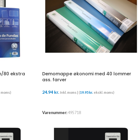
/80 ekstra
Demomappe økonomi med 40 lommer
ass. farver
24.94
kr.
. moms)
Inkl. moms | (
19.95
kr.
ekskl. moms)
TILFØJ TIL KURV
Varenummer:
495718