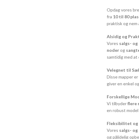
Opdag vores bre
fra
10 til 80 pl
praktisk og nem 
Alsidig og Prak
Vores
salgs- o
noder
og
sangt
samtidig med at
Velegnet til Sæ
Disse mapper er
giver en enkel og
Forskellige Mod
Vi tilbyder
flere
en robust model t
Fleksibilitet o
Vores
salgs- o
og pålidelig opb