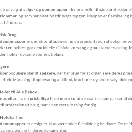
de udvalg af
salgs- og demomapper
, der er ideelle til både professione
astlommer
, og som har plastindstik langs ryggen. Mappen er fleksibel og 
at håndtere.
tisk Brug
g demomapper
er perfekte til opbevaring og præsentation af dokumente
ekster
, hvilket gør dem ideelle til både
korsang
og musikundervisning. Map
 den holder dokumenterne på plads.
lgere
 især populære blandt
sælgere
, der har brug for at organisere deres pr
 effektiv løsning til opbevaring af tilbud, brochurer og andre salgsdokum
eller til Alle Behov
 modeller
, fra de
prisbillige
til de
mere solide
varianter, som passer til d
il professionelt brug, har vi den rette løsning for dig.
g Holdbarhed
g demomapper
er designet til at være både fleksible og holdbare. De er id
evaringsløsning til deres dokumenter.