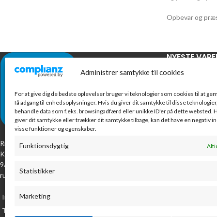
Opbevar og præs
NYESTE VARE
Administrer samtykke til cookies
Blæ
Col
For at give dig de bedste oplevelser bruger vi teknologier som cookies til at g
448
få adgang til enhedsoplysninger. Hvis du giver dit samtykke til disse teknologier,
behandle data som f.eks. browsingadfærd eller unikke ID'er på dette websted. H
mom
giver dit samtykke eller trækker dit samtykke tilbage, kan det have en negativ i
visse funktioner og egenskaber.
Fo
Ribes lokale kontorcenter. Vi har alt til kontoret.
COS
Funktionsdygtig
Alti
10x
Kom og oplev vores kæmpe udvalg på Industrivej
9A, eller tag en tur på vores webshop, som
49.
Statistikker
rummer mere end 8000 varenumre!
eksk
Marketing
Industrivej 9A, 6760 Ribe
Høj
Telefon: 7199 2223
bil