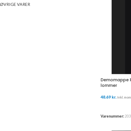
ØVRIGE VARER
Demomappe P
lommer
48.69
kr.
Inkl. moms
TILFØJ TIL K
Varenummer:
203