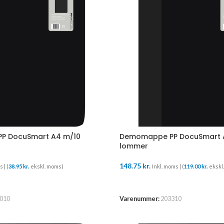
P DocuSmart A4 m/10
Demomappe PP DocuSmart 
lommer
148.75
kr.
 | (
38.95
kr.
ekskl. moms)
Inkl. moms | (
119.00
kr.
ekskl
URV
TILFØJ TIL KURV
010
Varenummer:
203310