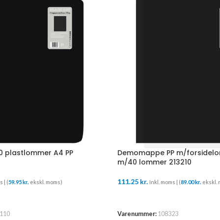
 plastlommer A4 PP
Demomappe PP m/forsidel
m/40 lommer 213210
111.25
kr.
 | (
59.95
kr.
ekskl. moms)
Inkl. moms | (
89.00
kr.
ekskl.
URV
TILFØJ TIL KURV
110
Varenummer:
108323