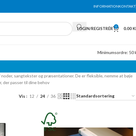
INFORMATION
KONTAKT
0
LOGIN/REGISTRÉR
0.00
K
Minimumsordre: 50 k
 noder, sangtekster og præsentationer. De er fleksible, nemme at bøje
r, der passer til dine behov
Vis
12
24
36