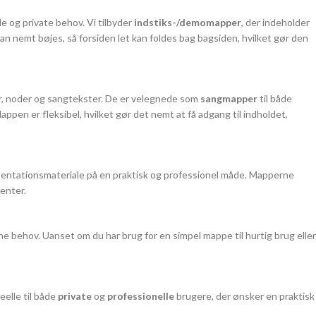
lle og private behov. Vi tilbyder
indstiks-/demomapper
, der indeholder
kan nemt bøjes, så forsiden let kan foldes bag bagsiden, hvilket gør den
r, noder og sangtekster. De er velegnede som
sangmapper
til både
pen er fleksibel, hvilket gør det nemt at få adgang til indholdet,
æsentationsmateriale på en praktisk og professionel måde. Mapperne
enter.
ine behov. Uanset om du har brug for en simpel mappe til hurtig brug eller
eelle til både
private
og
professionelle
brugere, der ønsker en praktisk