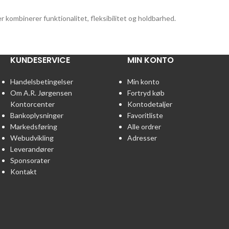
er kombinerer funktionalitet, fleksibilitet og holdbarhed.
KUNDESERVICE
MIN KONTO
Handelsbetingelser
Min konto
Om A.R. Jørgensen
Fortryd køb
Kontorcenter
Kontodetaljer
Bankoplysninger
Favoritliste
Markedsføring
Alle ordrer
Webudvikling
Adresser
Leverandører
Sponsorater
Kontakt