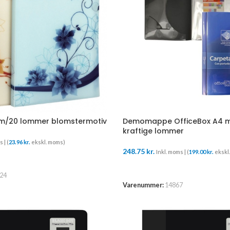
/20 lommer blomstermotiv
Demomappe OfficeBox A4 m
kraftige lommer
 | (
23.96
kr.
ekskl. moms)
248.75
kr.
Inkl. moms | (
199.00
kr.
ekskl
URV
TILFØJ TIL KURV
24
Varenummer:
14867