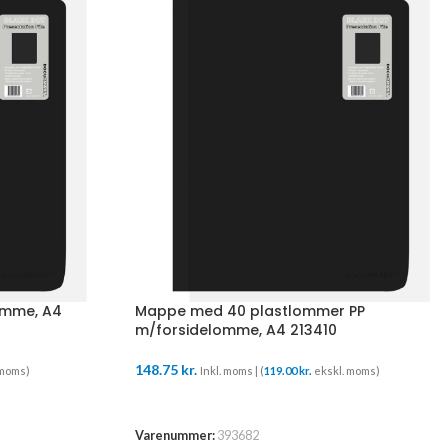
omme, A4
Mappe med 40 plastlommer PP
m/forsidelomme, A4 213410
148.75
kr.
 moms)
Inkl. moms | (
119.00
kr.
ekskl. moms)
TILFØJ TIL KURV
Varenummer:
393682