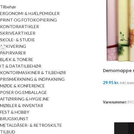
Tilbehør
ERGONOMI & HJÆLPEMIDLER
PRINT OG FOTOKOPIERING
KONTORARTIKLER
SKRIVEARTIKLER
SKOLE- & STUDIE
ARKIVERING
PAPIRVARER
BLÆK & TONERE
IT & DATATILBEHØR
Demomappe m
KONTORMASKINER & TILBEHØR
PRISMÆRKNING & INDPAKNING
29.95
kr.
Inkl. moms
MØDE & KONFERENCE
TILFØJ TIL K
POSER OG EMBALLAGE
AFTØRRING & HYGIEJNE
Varenummer:
841
MØBLER & INVENTAR
FEST & HOBBY
BRUGSKUNST
METALDÅSER- & RETROSKILTE
TILBUD