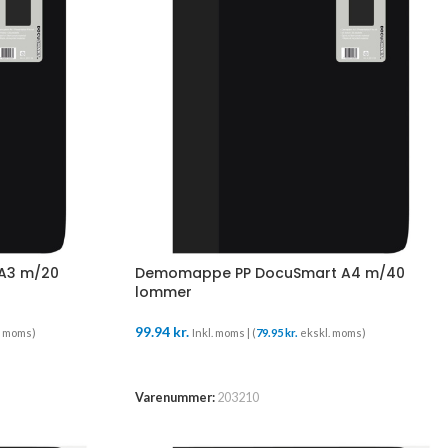
A3 m/20
Demomappe PP DocuSmart A4 m/40
lommer
99.94
kr.
. moms)
Inkl. moms | (
79.95
kr.
ekskl. moms)
TILFØJ TIL KURV
Varenummer:
203210