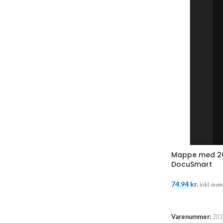
Mappe med 20
DocuSmart
74.94
kr.
Inkl. moms
TILFØJ TIL K
Varenummer:
203