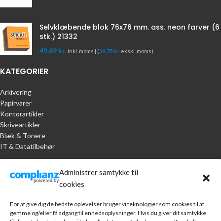
Selvklæbende blok 76x76 mm. ass. neon farver (6
stk.) 21332
49.69
kr.
Inkl. moms | (
39.75
kr.
ekskl. moms)
KATEGORIER
Arkivering
Papirvarer
Kontorartikler
Skriveartikler
Blæk & Tonere
IT & Datatilbehør
KUNDESERVICE
Administrer samtykke til
cookies
Handelsbetingelser
Om A.R. Jørgensen Kontorcenter
For at give dig de bedste oplevelser bruger vi teknologier som cookies til at
Bankoplysninger
gemme og/eller få adgang til enhedsoplysninger. Hvis du giver dit samtykke
Markedsføring