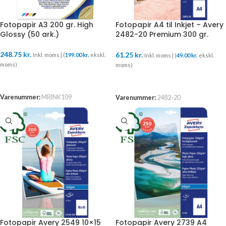
Fotopapir A3 200 gr. High
Fotopapir A4 til Inkjet – Avery
Glossy (50 ark.)
2482-20 Premium 300 gr.
Glans (15 ark)
248.75
kr.
61.25
kr.
Inkl. moms | (
199.00
kr.
ekskl.
Inkl. moms | (
49.00
kr.
ekskl.
moms)
moms)
TILFØJ TIL KURV
TILFØJ TIL KURV
Varenummer:
MRINK109
Varenummer:
2482-20
Fotopapir Avery 2549 10×15
Fotopapir Avery 2739 A4