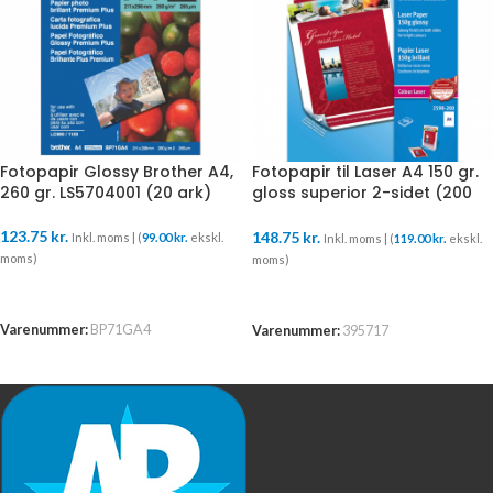
Fotopapir Glossy Brother A4,
Fotopapir til Laser A4 150 gr.
260 gr. LS5704001 (20 ark)
gloss superior 2-sidet (200
ark) 2598-200
123.75
kr.
148.75
kr.
Inkl. moms | (
99.00
kr.
ekskl.
Inkl. moms | (
119.00
kr.
ekskl.
moms)
moms)
TILFØJ TIL KURV
TILFØJ TIL KURV
Varenummer:
BP71GA4
Varenummer:
395717