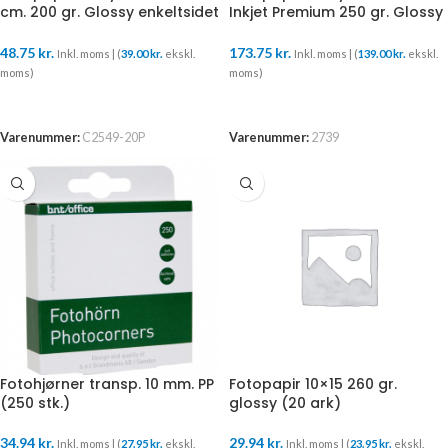
cm. 200 gr. Glossy enkeltsidet
Inkjet Premium 250 gr. Glossy
(50 ark)
enkeltsidet (50 ark)
48.75
kr.
173.75
kr.
Inkl. moms | (
39.00
kr.
ekskl.
Inkl. moms | (
139.00
kr.
ekskl.
moms)
moms)
TILFØJ TIL KURV
TILFØJ TIL KURV
Varenummer:
C2549-20P
Varenummer:
2739
Fotohjørner transp. 10 mm. PP
Fotopapir 10×15 260 gr.
(250 stk.)
glossy (20 ark)
34.94
kr.
29.94
kr.
Inkl. moms | (
27.95
kr.
ekskl.
Inkl. moms | (
23.95
kr.
ekskl.