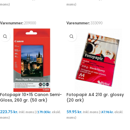
moms)
moms)
TILFØJ TIL KURV
TILFØJ TIL KURV
Varenummer:
209000
Varenummer:
333090
Fotopapir 10×15 Canon Semi-
Fotopapir A4 210 gr. glossy
Gloss, 260 gr. (50 ark)
(20 ark)
223.75
kr.
59.95
kr.
Inkl. moms | (
179.00
kr.
ekskl.
Inkl. moms | (
47.96
kr.
ekskl.
moms)
moms)
TILFØJ TIL KURV
TILFØJ TIL KURV