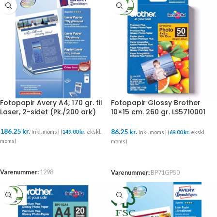
Fotopapir Avery A4, 170 gr. til
Fotopapir Glossy Brother
Laser, 2-sidet (Pk./200 ark)
10×15 cm. 260 gr. LS5710001
(50 ark)
186.25
kr.
86.25
kr.
Inkl. moms | (
149.00
kr.
ekskl.
Inkl. moms | (
69.00
kr.
ekskl.
moms)
moms)
TILFØJ TIL KURV
TILFØJ TIL KURV
Varenummer:
1298
Varenummer:
BP71GP50