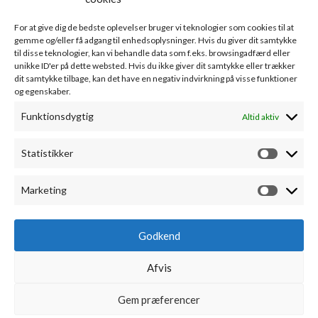
Handelsbetingelser
Om A.R. Jørgensen Kontorcenter
For at give dig de bedste oplevelser bruger vi teknologier som cookies til at
Bankoplysninger
gemme og/eller få adgang til enhedsoplysninger. Hvis du giver dit samtykke
Markedsføring
til disse teknologier, kan vi behandle data som f.eks. browsingadfærd eller
unikke ID'er på dette websted. Hvis du ikke giver dit samtykke eller trækker
Webudvikling
dit samtykke tilbage, kan det have en negativ indvirkning på visse funktioner
Leverandører
og egenskaber.
Sponsorater
Kontakt
Funktionsdygtig
Altid aktiv
MIN KONTO
Statistikker
Min konto
Fortryd køb
Marketing
Kontodetaljer
Favoritliste
Godkend
Alle ordrer
Adresser
Afvis
AR JØRGENSEN - ALLE RETTIGHEDER FORBEHOLDES
- WEB AF
RIBE MEDIEHUS
Gem præferencer