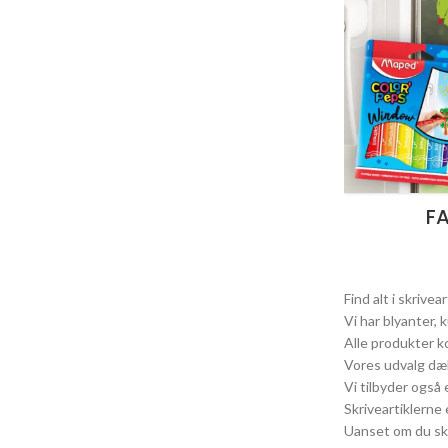
F
Find alt i skrivea
Vi har blyanter, 
Alle produkter k
Vores udvalg dæk
Vi tilbyder også
Skriveartiklerne
Uanset om du skri