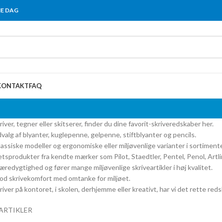
ME DAG
KONTAKT
FAQ
ver, tegner eller skitserer, finder du dine favorit-skriveredskaber her.
dvalg af blyanter, kuglepenne, gelpenne, stiftblyanter og pencils.
assiske modeller og ergonomiske eller miljøvenlige varianter i sortiment
tetsprodukter fra kendte mærker som Pilot, Staedtler, Pentel, Penol, Artli
æredygtighed og fører mange miljøvenlige skriveartikler i høj kvalitet.
od skrivekomfort med omtanke for miljøet.
ver på kontoret, i skolen, derhjemme eller kreativt, har vi det rette reds
ARTIKLER