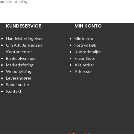
omplet løsning.
KUNDESERVICE
MIN KONTO
Handelsbetingelser
Min konto
Om A.R. Jørgensen
Fortryd køb
Kontorcenter
Kontodetaljer
Bankoplysninger
Favoritliste
Markedsføring
Alle ordrer
Webudvikling
Adresser
Leverandører
Sponsorater
Kontakt