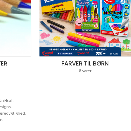
TER
FARVER TIL BØRN
8 varer
ni-Ball.
esigns.
bæredygtighed.
e.