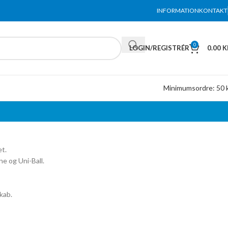
INFORMATION
KONTAKT
0
LOGIN/REGISTRÉR
0.00
K
Minimumsordre: 50 k
et.
ne og Uni-Ball.
kab.