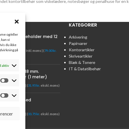
det kontortilbehør som viskelædere, notesbøger og penalhuse for en k
R
KATEGORIER
emme og/eller
tainer Penneholder med 12
Arkivering
 kan vi
m
Papirvarer
vis du ikke
Kontorartikler
98.75
kr.
ndvirkning på
.75
kr.
Inkl. moms | (
79.00
kr.
Skriveartikler
l. moms)
Blæk & Tonere
d aktiv
IT & Datatilbehør
pe Nano Gel18 mm.
oor/outdoor (1 meter)
94
kr.
Inkl. moms | (
31.95
kr.
ekskl. moms)
ssekladde med
mskolonne
rencer
19
kr.
Inkl. moms | (
33.75
kr.
ekskl. moms)