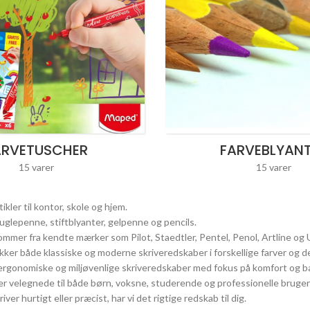
ARVETUSCHER
FARVEBLYAN
15 varer
15 varer
rtikler til kontor, skole og hjem.
kuglepenne, stiftblyanter, gelpenne og pencils.
ommer fra kendte mærker som Pilot, Staedtler, Pentel, Penol, Artline og U
ker både klassiske og moderne skriveredskaber i forskellige farver og d
 ergonomiske og miljøvenlige skriveredskaber med fokus på komfort og 
 er velegnede til både børn, voksne, studerende og professionelle bruger
ver hurtigt eller præcist, har vi det rigtige redskab til dig.