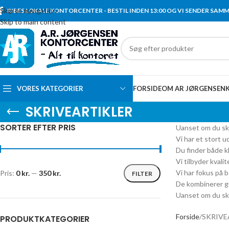
Skip to navigation
RIBES LOKALE KONTORCENTER - BESTIL INDEN 13:00 OG VI SENDER SAM
Skip to main content
VORES KATEGORIER
FORSIDE
OM AR JØRGENSEN
SKRIVEARTIKLER
SORTER EFTER PRIS
Uanset om du skri
Vi har et stort u
Du finder både kl
Vi tilbyder kvali
Vi har fokus på b
Pris:
0 kr.
—
350 kr.
FILTER
De kombinerer g
Uanset om du skri
Forside
SKRIVE
PRODUKTKATEGORIER