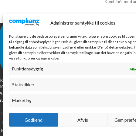
Kombinér med an
Administrer samtykke til cookies
NYESTE VARE
For at give dig de bedste oplevelser bruger vi teknologier som cookies til at g
Con
få adgang til enhedsoplysninger. Hvis du giver dit samtykke til disse teknologier,
ru
behandle data som f.eks. browsingadfærd eller unikke ID'er på dette websted. H
giver dit samtykke eller trækker dit samtykke tilbage, kan det have en negativ i
198
visse funktioner og egenskaber.
eksk
Funktionsdygtig
Alti
Ta
Ribes lokale kontorcenter. Vi har alt til kontoret.
ind
Statistikker
Kom og oplev vores kæmpe udvalg på Industrivej
39.
9A, eller tag en tur på vores webshop, som
rummer mere end 8000 varenumre!
Marketing
Ka
mo
Industrivej 9A, 6760 Ribe
Godkend
Afvis
Gem præfe
42.
Telefon: 7199 2223
Mail: arj@arjshop.dk
Cookie policy