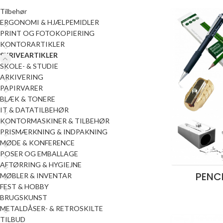
Tilbehør
ERGONOMI & HJÆLPEMIDLER
PRINT OG FOTOKOPIERING
KONTORARTIKLER
SKRIVEARTIKLER
SKOLE- & STUDIE
ARKIVERING
PAPIRVARER
BLÆK & TONERE
IT & DATATILBEHØR
KONTORMASKINER & TILBEHØR
PRISMÆRKNING & INDPAKNING
MØDE & KONFERENCE
POSER OG EMBALLAGE
AFTØRRING & HYGIEJNE
PENC
MØBLER & INVENTAR
FEST & HOBBY
BRUGSKUNST
METALDÅSER- & RETROSKILTE
TILBUD