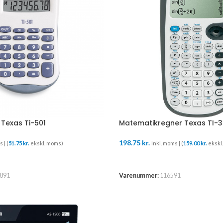
Texas Ti-501
Matematikregner Texas TI-3
198.75
kr.
 | (
51.75
kr.
ekskl. moms)
Inkl. moms | (
159.00
kr.
ekskl
URV
LÆS MERE
891
Varenummer:
116591