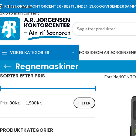
Skip to navigation
RIBES LOKALE KONTORCENTER - BESTIL INDEN 13:00 OG VI SENDER SAM
Skip to main content
VORES KATEGORIER
FORSIDE
OM AR JØRGENSEN
Regnemaskiner
SORTER EFTER PRIS
Forside
KONTOR
Pris:
30 kr.
—
1,500 kr.
FILTER
PRODUKTKATEGORIER