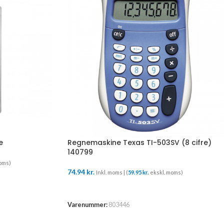
e
Regnemaskine Texas TI-503SV (8 cifre)
140799
oms)
74.94
kr.
Inkl. moms | (
59.95
kr.
ekskl. moms)
TILFØJ TIL KURV
Varenummer:
803446