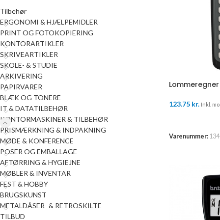
Tilbehør
ERGONOMI & HJÆLPEMIDLER
PRINT OG FOTOKOPIERING
KONTORARTIKLER
SKRIVEARTIKLER
SKOLE- & STUDIE
ARKIVERING
Lommeregner 
PAPIRVARER
BLÆK OG TONERE
123.75
kr.
Inkl. mo
IT & DATATILBEHØR
TILFØJ TIL K
KONTORMASKINER & TILBEHØR
PRISMÆRKNING & INDPAKNING
Varenummer:
134
MØDE & KONFERENCE
POSER OG EMBALLAGE
AFTØRRING & HYGIEJNE
MØBLER & INVENTAR
FEST & HOBBY
BRUGSKUNST
METALDÅSER- & RETROSKILTE
TILBUD