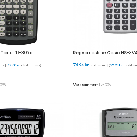
Texas TI-30Xa
Regnemaskine Casio HS-8V
74.94
kr.
ms | (
99.00
kr.
ekskl. moms)
Inkl. moms | (
59.95
kr.
ekskl. m
URV
TILFØJ TIL KURV
099
Varenummer:
175305