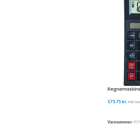
Regnemaskine
173.75
kr.
Inkl. mo
TILFØJ TIL K
Varenummer:
459