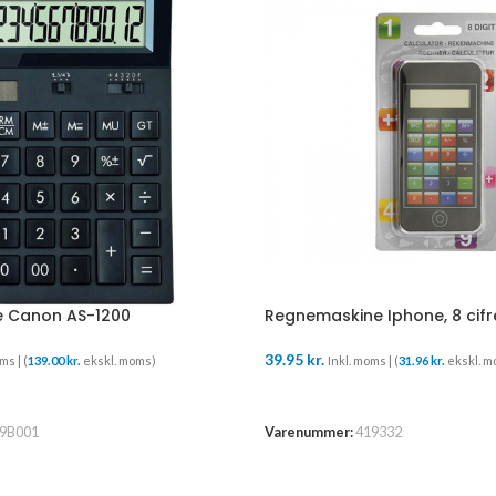
 Canon AS-1200
Regnemaskine Iphone, 8 cifr
39.95
kr.
ms | (
139.00
kr.
ekskl. moms)
Inkl. moms | (
31.96
kr.
ekskl. m
URV
TILFØJ TIL KURV
9B001
Varenummer:
419332