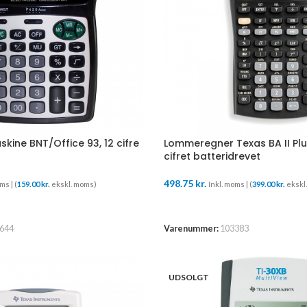
kine BNT/Office 93, 12 cifre
Lommeregner Texas BA II Plu
cifret batteridrevet
498.75
kr.
ms | (
159.00
kr.
ekskl. moms)
Inkl. moms | (
399.00
kr.
ekskl
URV
TILFØJ TIL KURV
644
Varenummer:
103383
UDSOLGT