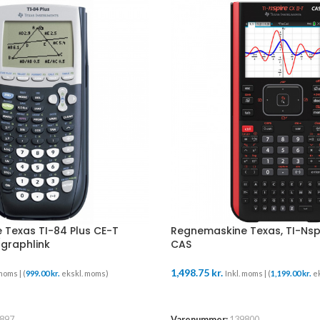
Texas TI-84 Plus CE-T
Regnemaskine Texas, TI-Nspi
graphlink
CAS
1,498.75
kr.
moms | (
999.00
kr.
ekskl. moms)
Inkl. moms | (
1,199.00
kr.
ek
URV
TILFØJ TIL KURV
897
Varenummer:
139800