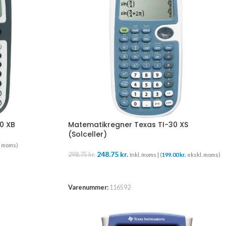
0 XB
Matematikregner Texas TI-30 XS
(Solceller)
. moms)
248.75
kr.
298.75
kr.
Inkl. moms | (
199.00
kr.
ekskl. moms)
TILFØJ TIL KURV
Varenummer:
116592