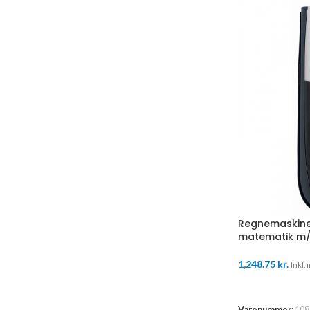
Regnemaskine 
matematik m/
1,248.75
kr.
Inkl. 
TILFØJ TIL K
Varenummer:
108