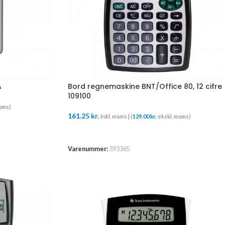
A
Bord regnemaskine BNT/Office 80, 12 cifre
109100
oms)
161.25
kr.
Inkl. moms | (
129.00
kr.
ekskl. moms)
TILFØJ TIL KURV
Varenummer:
393365