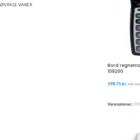
ØVRIGE VARER
Bord regnemas
109200
198.75
kr.
Inkl. mo
TILFØJ TIL K
Varenummer:
393