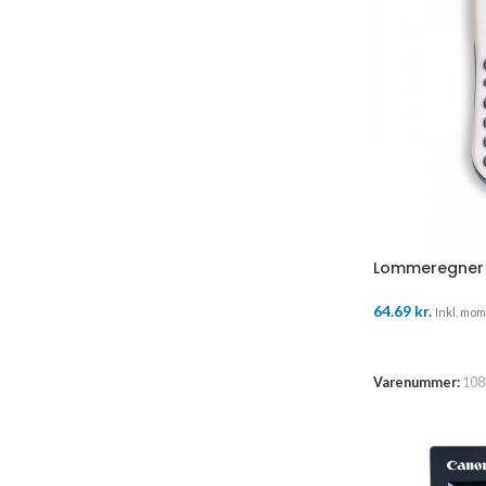
Lommeregner 
64.69
kr.
Inkl. moms
TILFØJ TIL K
Varenummer:
108