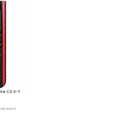
re CX II-T
skl. moms)