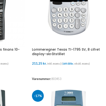
s finans 10-
Lommeregner Texas TI-1795 SV, 8 cifret
display-skråtstillet
211.25
kr.
. moms)
Inkl. moms | (
169.00
kr.
ekskl. moms)
TILFØJ TIL KURV
Varenummer:
803453
-17%