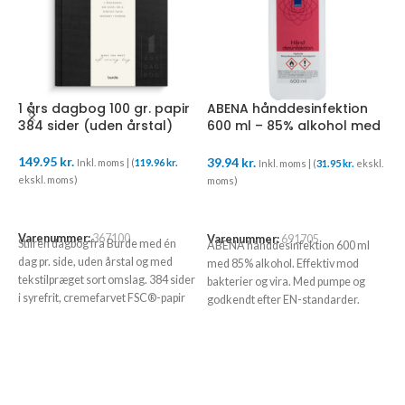
1 års dagbog 100 gr. papir
ABENA hånddesinfektion
A
384 sider (uden årstal)
600 ml – 85% alkohol med
h
pumpe
m
p
149.95
kr.
39.94
kr.
4
Inkl. moms | (
119.96
kr.
Inkl. moms | (
31.95
kr.
ekskl.
ekskl. moms)
moms)
m
TILFØJ TIL KURV
TILFØJ TIL KURV
Varenummer:
367100
Varenummer:
691705
V
Stilren dagbog fra Burde med én
ABENA hånddesinfektion 600 ml
A
dag pr. side, uden årstal og med
med 85% alkohol. Effektiv mod
m
tekstilpræget sort omslag. 384 sider
bakterier og vira. Med pumpe og
b
i syrefrit, cremefarvet FSC®-papir
godkendt efter EN-standarder.
s
giver en eksklusiv skriveoplevelse.
Perfekt som dagbog, notesbog eller
planlægningsbog.