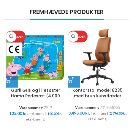
FREMHÆVEDE PRODUKTER
POPULÆR
POPULÆR
Gurli Gris og lillesøster
Kontorstol model 8235
Hama Perlesæt (4.000
med brun kunstlæder
perler)
Varenummer:
2314558235
Varenummer:
7917
3,495.00
kr.
125.00
kr.
Inkl. moms | (
2,796.00
kr.
Inkl. moms | (
100.00
kr.
ekskl. moms)
ekskl. moms)