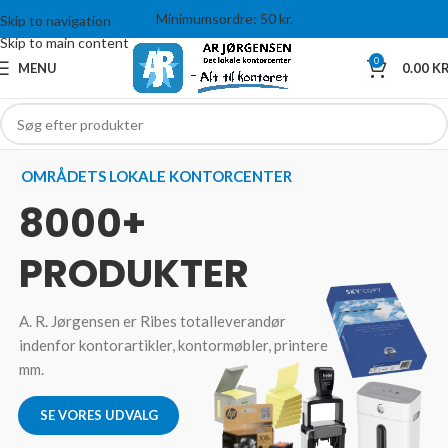
Minimumsordre: 50 kr.
Skip to navigation
Skip to main content
0
MENU
0.00
KR
OMRÅDETS LOKALE KONTORCENTER
8000+
PRODUKTER
A. R. Jørgensen er Ribes totalleverandør
indenfor kontorartikler, kontormøbler, printere
mm.
SE VORES UDVALG