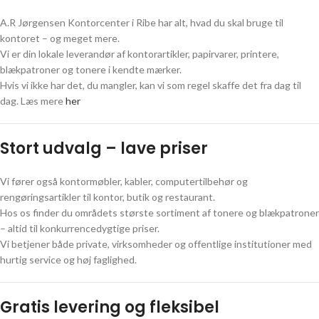
og lasertonere.
A.R Jørgensen Kontorcenter i Ribe har alt, hvad du skal bruge til
SE VORES PRODUKTER
kontoret – og meget mere.
Vi er din lokale leverandør af kontorartikler, papirvarer, printere,
blækpatroner og tonere i kendte mærker.
Hvis vi ikke har det, du mangler, kan vi som regel skaffe det fra dag til
dag. Læs mere
her
Stort udvalg – lave priser
Vi fører også kontormøbler, kabler, computertilbehør og
rengøringsartikler til kontor, butik og restaurant.
Hos os finder du områdets største sortiment af tonere og blækpatroner
– altid til konkurrencedygtige priser.
Vi betjener både private, virksomheder og offentlige institutioner med
hurtig service og høj faglighed.
Gratis levering og fleksibel