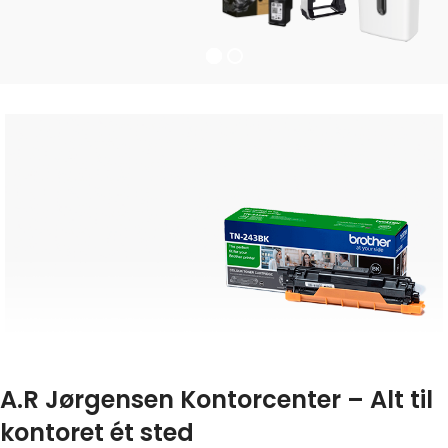
BYENS STØRSTE UDVALG I
TONERE & PATRONER
A.R Jørgensen Kontorcenter – Alt til
Vi har et stort udvalg
kontoret ét sted
i blækpatroner