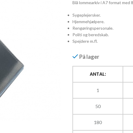
Blå lommearkiv i A7 format med 8
Sygeplejersker.
Hjemmehjælpere.
Rengøringspersonale.
Politi og beredskab.
Spejdere m.fl.
På lager
ANTAL:
1
50
180