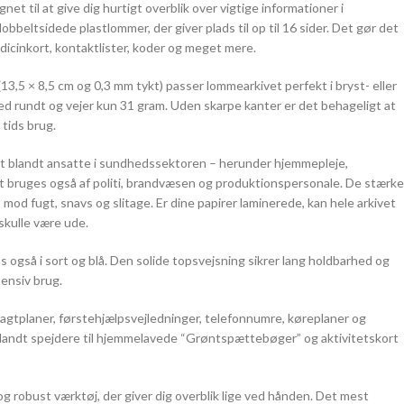
net til at give dig hurtigt overblik over vigtige informationer i
beltsidede plastlommer, der giver plads til op til 16 sider. Det gør det
medicinkort, kontaktlister, koder og meget mere.
3,5 × 8,5 cm og 0,3 mm tykt) passer lommearkivet perfekt i bryst- eller
d rundt og vejer kun 31 gram. Uden skarpe kanter er det behageligt at
tids brug.
t blandt ansatte i sundhedssektoren – herunder hjemmepleje,
 bruges også af politi, brandvæsen og produktionspersonale. De stærke
mod fugt, snavs og slitage. Er dine papirer laminerede, kan hele arkivet
skulle være ude.
 også i sort og blå. Den solide topsvejsning sikrer lang holdbarhed og
tensiv brug.
agtplaner, førstehjælpsvejledninger, telefonnumre, køreplaner og
blandt spejdere til hjemmelavede “Grøntspættebøger” og aktivitetskort
og robust værktøj, der giver dig overblik lige ved hånden. Det mest