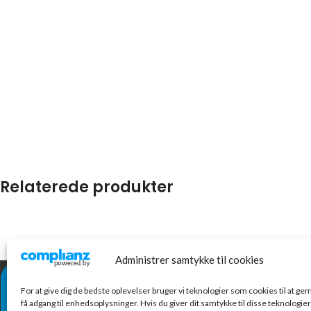
Relaterede produkter
Administrer samtykke til cookies
NYESTE VARE
For at give dig de bedste oplevelser bruger vi teknologier som cookies til at g
Con
få adgang til enhedsoplysninger. Hvis du giver dit samtykke til disse teknologier,
ru