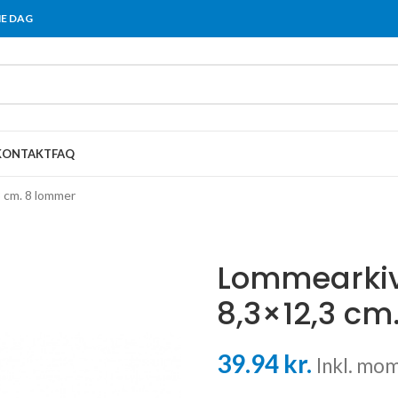
ME DAG
KONTAKT
FAQ
3 cm. 8 lommer
Lommearkiv,
8,3×12,3 cm
39.94
kr.
Inkl. mom