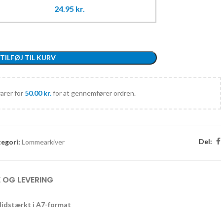
24.95
kr.
TILFØJ TIL KURV
varer for
50.00
kr.
for at gennemfører ordren.
Del:
egori:
Lommearkiver
 OG LEVERING
slidstærkt i A7-format