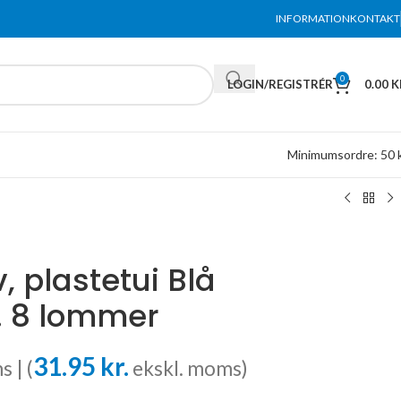
INFORMATION
KONTAKT
0
LOGIN/REGISTRÉR
0.00
K
Minimumsordre: 50 k
 plastetui Blå
. 8 lommer
31.95
kr.
s | (
ekskl. moms)