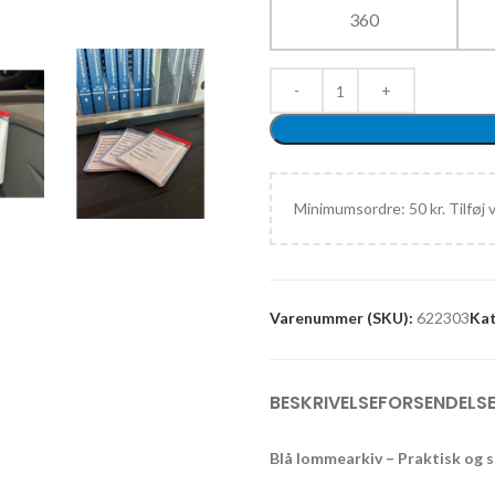
360
Minimumsordre: 50 kr. Tilføj 
Varenummer (SKU):
622303
Kat
BESKRIVELSE
FORSENDELSE
Blå lommearkiv – Praktisk og 