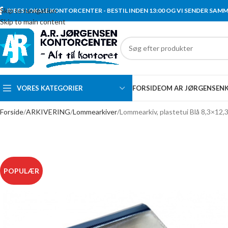
Skip to navigation
RIBES LOKALE KONTORCENTER - BESTIL INDEN 13:00 OG VI SENDER SAM
Skip to main content
VORES KATEGORIER
FORSIDE
OM AR JØRGENSEN
Forside
ARKIVERING
Lommearkiver
Lommearkiv, plastetui Blå 8,3×12,
POPULÆR