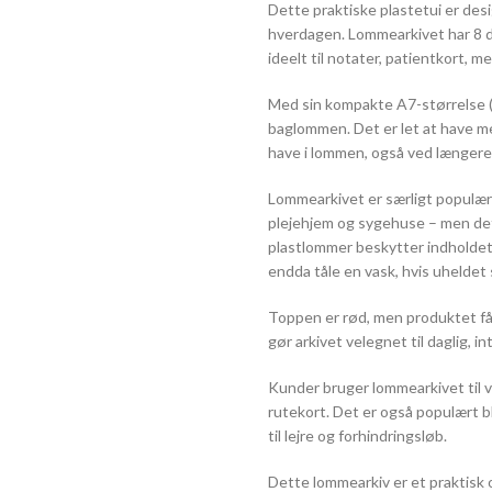
Dette praktiske plastetui er desig
hverdagen. Lommearkivet har 8 dob
ideelt til notater, patientkort, 
Med sin kompakte A7-størrelse (1
baglommen. Det er let at have me
have i lommen, også ved længere 
Lommearkivet er særligt populær
plejehjem og sygehuse – men det
plastlommer beskytter indholdet 
endda tåle en vask, hvis uheldet 
Toppen er rød, men produktet fås
gør arkivet velegnet til daglig, in
Kunder bruger lommearkivet til v
rutekort. Det er også populært 
til lejre og forhindringsløb.
Dette lommearkiv er et praktisk 