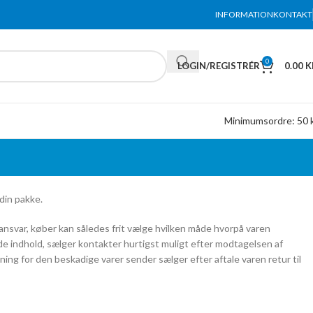
INFORMATION
KONTAKT
0
LOGIN/REGISTRÉR
0.00
K
Minimumsordre: 50 k
din pakke.
 ansvar, køber kan således frit vælge hvilken måde hvorpå varen
de indhold, sælger kontakter hurtigst muligt efter modtagelsen af
ng for den beskadige varer sender sælger efter aftale varen retur til