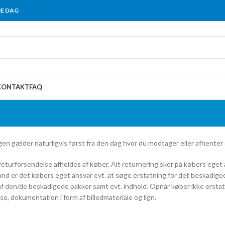
ME DAG
KONTAKT
FAQ
en gælder naturligvis først fra den dag hvor du modtager eller afhenter 
 returforsendelse afholdes af køber. Alt returnering sker på købers eget
and er det købers eget ansvar evt. at søge erstatning for det beskadige
f den/de beskadigede pakker samt evt. indhold. Opnår køber ikke erstatni
, dokumentation i form af billedmateriale og lign.