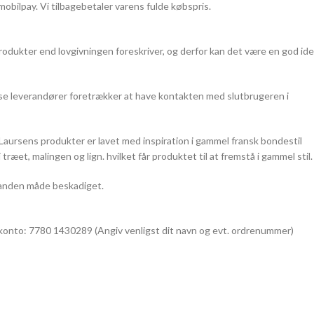
 mobilpay. Vi tilbagebetaler varens fulde købspris.
produkter end lovgivningen foreskriver, og derfor kan det være en god ide
 Visse leverandører foretrækker at have kontakten med slutbrugeren i
 Laursens produkter er lavet med inspiration i gammel fransk bondestil
æet, malingen og lign. hvilket får produktet til at fremstå i gammel stil.
på anden måde beskadiget.
il konto: 7780 1430289 (Angiv venligst dit navn og evt. ordrenummer)