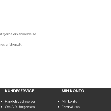
at fjerne din anmeldelse
hos arjshop.dk
KUNDESERVICE
MIN KONTO
Handelsbetingelser
Min konto
Om A.R. Jørgensen
Fortryd køb