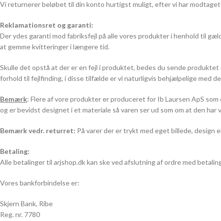
Vi returnerer beløbet til din konto hurtigst muligt, efter vi har modtaget 
Reklamationsret og garanti:
Der ydes garanti mod fabriksfejl på alle vores produkter i henhold til g
at gemme kvitteringer i længere tid.
Skulle det opstå at der er en fejl i produktet, bedes du sende produktet
forhold til fejlfinding, i disse tilfælde er vi naturligvis behjælpelige med d
Bemærk
: Flere af vore produkter er produceret for Ib Laursen ApS som 
og er bevidst designet i et materiale så varen ser ud som om at den har væ
Bemærk vedr. returret:
På varer der er trykt med eget billede, design e
Betaling:
Alle betalinger til arjshop.dk kan ske ved afslutning af ordre med betal
Vores bankforbindelse er:
Skjern Bank, Ribe
Reg. nr. 7780