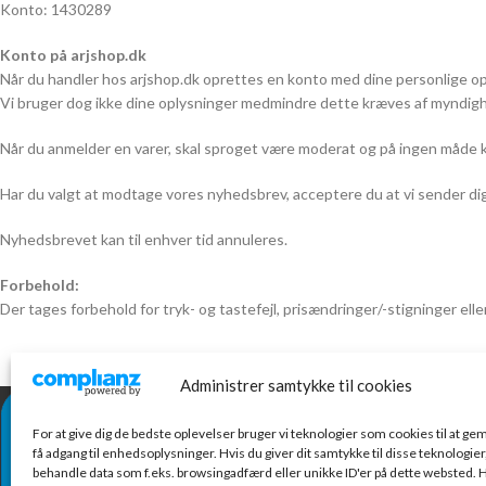
Konto: 1430289
Konto på arjshop.dk
Når du handler hos arjshop.dk oprettes en konto med dine personlige op
Vi bruger dog ikke dine oplysninger medmindre dette kræves af myndig
Når du anmelder en varer, skal sproget være moderat og på ingen måde køn
Har du valgt at modtage vores nyhedsbrev, acceptere du at vi sender dig
Nyhedsbrevet kan til enhver tid annuleres.
Forbehold:
Der tages forbehold for tryk- og tastefejl, prisændringer/-stigninger ell
Administrer samtykke til cookies
NYESTE VARE
For at give dig de bedste oplevelser bruger vi teknologier som cookies til at g
Ma
få adgang til enhedsoplysninger. Hvis du giver dit samtykke til disse teknologier,
stk
behandle data som f.eks. browsingadfærd eller unikke ID'er på dette websted. H