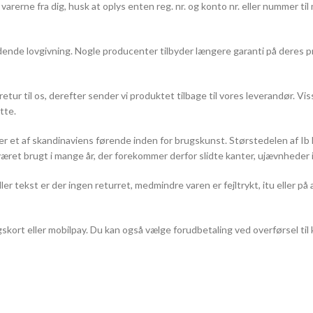
varerne fra dig, husk at oplys enten reg. nr. og konto nr. eller nummer til
ældende lovgivning. Nogle producenter tilbyder længere garanti på deres 
 retur til os, derefter sender vi produktet tilbage til vores leverandør.
ette.
er et af skandinaviens førende inden for brugskunst. Størstedelen af Ib
ret brugt i mange år, der forekommer derfor slidte kanter, ujævnheder i tr
ller tekst er der ingen returret, medmindre varen er fejltrykt, itu eller 
ingskort eller mobilpay. Du kan også vælge forudbetaling ved overførsel t