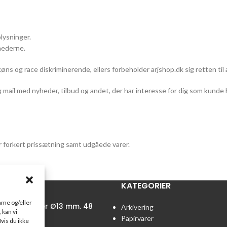
lysninger.
hederne.
s og race diskriminerende, ellers forbeholder arjshop.dk sig retten til 
 mail med nyheder, tilbud og andet, der har interesse for dig som kunde 
er forkert prissætning samt udgåede varer.
R
KATEGORIER
emme og/eller
gnet mærker Ø13 mm. 48
Arkivering
 kan vi
.
Papirvarer
vis du ikke