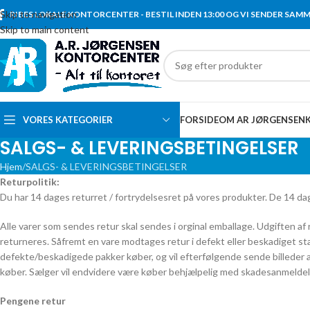
Skip to navigation
RIBES LOKALE KONTORCENTER - BESTIL INDEN 13:00 OG VI SENDER SAM
Skip to main content
VORES KATEGORIER
FORSIDE
OM AR JØRGENSEN
SALGS- & LEVERINGSBETINGELSER
Hjem
SALGS- & LEVERINGSBETINGELSER
Returpolitik:
Du har 14 dages returret / fortrydelsesret på vores produkter. De 14 dag
Alle varer som sendes retur skal sendes i orginal emballage. Udgiften af
returneres. Såfremt en vare modtages retur i defekt eller beskadiget st
defekte/beskadigede pakker køber, og vil efterfølgende sende billeder a
køber. Sælger vil endvidere være køber behjælpelig med skadesanmeldelse
Pengene retur