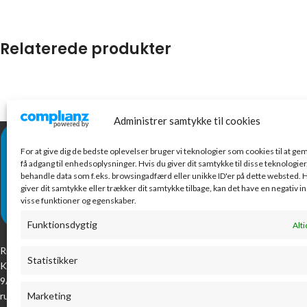
Relaterede produkter
Administrer samtykke til cookies
NYESTE VARE
For at give dig de bedste oplevelser bruger vi teknologier som cookies til at g
Con
få adgang til enhedsoplysninger. Hvis du giver dit samtykke til disse teknologier,
ru
behandle data som f.eks. browsingadfærd eller unikke ID'er på dette websted. H
giver dit samtykke eller trækker dit samtykke tilbage, kan det have en negativ i
198
visse funktioner og egenskaber.
eksk
Funktionsdygtig
Alti
Ta
Ribes lokale kontorcenter. Vi har alt til kontoret.
ind
Statistikker
Kom og oplev vores kæmpe udvalg på Industrivej
39.
9A, eller tag en tur på vores webshop, som
rummer mere end 8000 varenumre!
Marketing