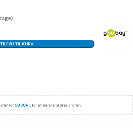
 dage)
TILFØJ TIL KURV
varer for
50.00
kr.
for at gennemfører ordren.