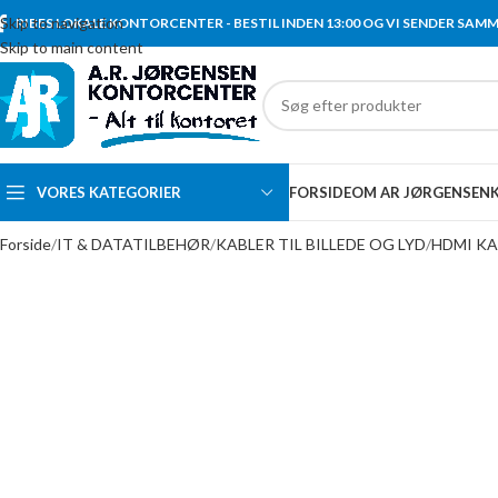
Skip to navigation
RIBES LOKALE KONTORCENTER - BESTIL INDEN 13:00 OG VI SENDER SAM
Skip to main content
VORES KATEGORIER
FORSIDE
OM AR JØRGENSEN
Forside
IT & DATATILBEHØR
KABLER TIL BILLEDE OG LYD
HDMI KA