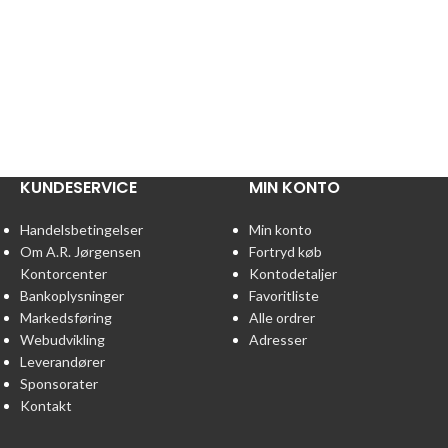
KUNDESERVICE
MIN KONTO
Handelsbetingelser
Min konto
Om A.R. Jørgensen
Fortryd køb
Kontorcenter
Kontodetaljer
Bankoplysninger
Favoritliste
Markedsføring
Alle ordrer
Webudvikling
Adresser
Leverandører
Sponsorater
Kontakt