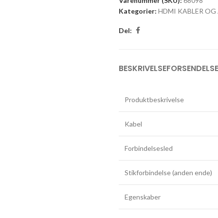
Varenummer (SKU):
68098
Kategorier:
HDMI KABLER OG
Del:
BESKRIVELSE
FORSENDELSE
Produktbeskrivelse
Kabel
Forbindelsesled
Stikforbindelse (anden ende)
Egenskaber