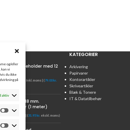
R
KATEGORIER
emme og/eller
tainer Penneholder med 12
Arkivering
 kan vi
m
Papirvarer
vis du ikke
Kontorartikler
ndvirkning på
98.75
kr.
.75
kr.
Inkl. moms | (
79.00
kr.
Skriveartikler
l. moms)
Blæk & Tonere
d aktiv
IT & Datatilbehør
pe Nano Gel18 mm.
oor/outdoor (1 meter)
94
kr.
Inkl. moms | (
31.95
kr.
ekskl. moms)