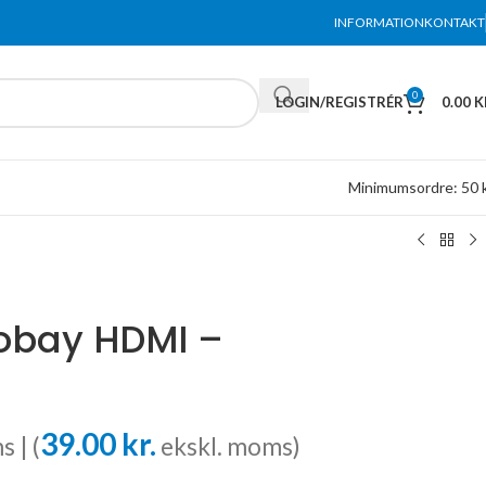
INFORMATION
KONTAKT
0
LOGIN/REGISTRÉR
0.00
K
Minimumsordre: 50 k
obay HDMI –
39.00
kr.
s | (
ekskl. moms)