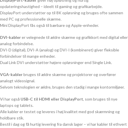
DisplayPort-kabler
giver høj opløsning og hurtig
opdateringshastighed – ideelt til gaming og grafikarbejde.
DisplayPort understøtter op til 8K opløsning og bruges ofte sammen
med PC og professionelle skærme.
Mini DisplayPort fås også til bærbare og Apple-enheder.
DVI-kabler
er velegnede til ældre skærme og grafikkort med digital eller
analog forbindelse.
DVI-D (digital), DVI-A (analog) og DVI-I (kombineret) giver fleksible
forbindelser til mange enheder.
Dual Link DVI understøtter højere opløsninger end Single Link.
VGA-kabler
bruges til ældre skærme og projektorer og overfører
analogt videosignal.
Selvom teknologien er ældre, bruges den stadig i mange kontormiljøer.
Vi har også
USB-C til HDMI eller DisplayPort
, som bruges til nye
laptops og tablets.
Alle kabler er testet og leveres i høj kvalitet med god skærmning og
holdbare stik.
Bestil i dag og få hurtig levering fra dansk lager – vi har kabler til ethvert