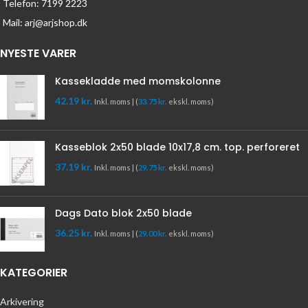
Telefon: 7199 2223
Mail: arj@arjshop.dk
NYESTE VARER
Kassekladde med momskolonne
42.19
kr.
Inkl. moms | (
33.75
kr.
ekskl. moms)
Kasseblok 2x50 blade 10x17,8 cm. top. perforeret
37.19
kr.
Inkl. moms | (
29.75
kr.
ekskl. moms)
Dags Dato blok 2x50 blade
36.25
kr.
Inkl. moms | (
29.00
kr.
ekskl. moms)
KATEGORIER
Arkivering