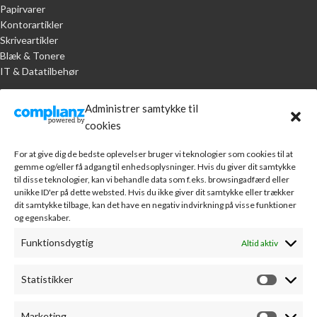
Papirvarer
Kontorartikler
Skriveartikler
Blæk & Tonere
IT & Datatilbehør
KUNDESERVICE
Administrer samtykke til
cookies
Handelsbetingelser
Om A.R. Jørgensen Kontorcenter
For at give dig de bedste oplevelser bruger vi teknologier som cookies til at
Bankoplysninger
gemme og/eller få adgang til enhedsoplysninger. Hvis du giver dit samtykke
Markedsføring
til disse teknologier, kan vi behandle data som f.eks. browsingadfærd eller
unikke ID'er på dette websted. Hvis du ikke giver dit samtykke eller trækker
Webudvikling
dit samtykke tilbage, kan det have en negativ indvirkning på visse funktioner
Leverandører
og egenskaber.
Sponsorater
Kontakt
Funktionsdygtig
Altid aktiv
MIN KONTO
Statistikker
Min konto
Fortryd køb
Marketing