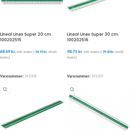
Lineal Linex Super 20 cm.
Lineal Linex Super 30 cm.
100202515
100202516
68.69
kr.
98.75
kr.
Inkl. moms | (
54.95
kr.
ekskl.
Inkl. moms | (
79.00
kr.
ekskl.
moms)
moms)
TILFØJ TIL KURV
TILFØJ TIL KURV
Varenummer:
341008
Varenummer:
341009