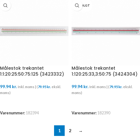
UDSOLGT
Målestok trekantet
Målestok trekantet
1:1:20:25:50:75:125 (3423332)
1:120:25:33,3:50:75 (3424304)
99.94
kr.
99.94
kr.
Inkl. moms | (
79.95
kr.
ekskl.
Inkl. moms | (
79.95
kr.
ekskl.
moms)
moms)
TILFØJ TIL KURV
LÆS MERE
Varenummer:
182394
Varenummer:
182390
1
2
→