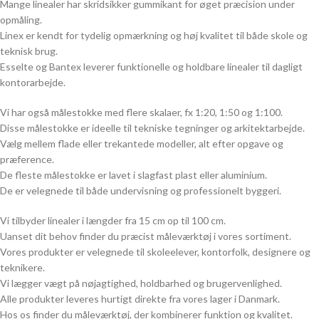
Mange linealer har skridsikker gummikant for øget præcision under
opmåling.
Linex er kendt for tydelig opmærkning og høj kvalitet til både skole og
teknisk brug.
Esselte og Bantex leverer funktionelle og holdbare linealer til dagligt
kontorarbejde.
Vi har også målestokke med flere skalaer, fx 1:20, 1:50 og 1:100.
Disse målestokke er ideelle til tekniske tegninger og arkitektarbejde.
Vælg mellem flade eller trekantede modeller, alt efter opgave og
præference.
De fleste målestokke er lavet i slagfast plast eller aluminium.
De er velegnede til både undervisning og professionelt byggeri.
Vi tilbyder linealer i længder fra 15 cm op til 100 cm.
Uanset dit behov finder du præcist måleværktøj i vores sortiment.
Vores produkter er velegnede til skoleelever, kontorfolk, designere og
teknikere.
Vi lægger vægt på nøjagtighed, holdbarhed og brugervenlighed.
Alle produkter leveres hurtigt direkte fra vores lager i Danmark.
Hos os finder du måleværktøj, der kombinerer funktion og kvalitet.