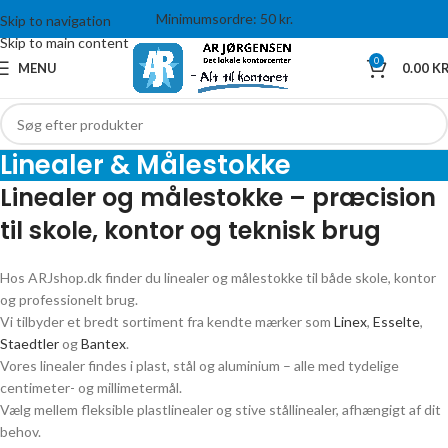
Minimumsordre: 50 kr.
Skip to navigation
Skip to main content
0
MENU
0.00
KR
Linealer & Målestokke
Linealer og målestokke – præcision
til skole, kontor og teknisk brug
Hos ARJshop.dk finder du linealer og målestokke til både skole, kontor
og professionelt brug.
Vi tilbyder et bredt sortiment fra kendte mærker som
Linex
,
Esselte
,
Staedtler
og
Bantex
.
Vores linealer findes i plast, stål og aluminium – alle med tydelige
centimeter- og millimetermål.
Vælg mellem fleksible plastlinealer og stive stållinealer, afhængigt af dit
behov.