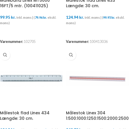
Målebånd Linex MT5000
Målestok flad Linex 433
16FT/5 mtr. (100411025)
Længde: 30 cm.
99.95
kr.
124.94
kr.
Inkl. moms | (
79.96
kr.
ekskl.
Inkl. moms | (
99.95
kr.
ekskl.
moms)
moms)
TILFØJ TIL KURV
TILFØJ TIL KURV
Varenummer:
102705
Varenummer:
100413036
Målestok flad Linex 434
Målestok Linex 304
Længde: 30 cm.
1:500:1000:1250:1500:2000:2500