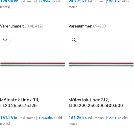
124.94
kr.
248.75
kr.
Inkl. moms | (
99.95
kr.
ekskl.
Inkl. moms | (
199.00
kr.
ekskl.
moms)
moms)
TILFØJ TIL KURV
TILFØJ TIL KURV
Varenummer:
100414126
Varenummer:
094200
Målestok Linex 311,
Målestok Linex 312,
1:1:20:25:50:75:125
1:100:200:250:300:400:500
161.25
kr.
161.25
kr.
Inkl. moms | (
129.00
kr.
ekskl.
Inkl. moms | (
129.00
kr.
ekskl.
moms)
moms)
TILFØJ TIL KURV
TILFØJ TIL KURV