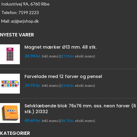
Industrivej 9A, 6760 Ribe
Telefon: 7199 2223
Mail: arj@arjshop.dk
NYESTE VARER
Magnet mærker Ø13 mm. 48 stk.
34.94
kr.
Inkl. moms | (
27.95
kr.
ekskl. moms)
Farvelade med 12 farver og pensel
19.95
kr.
Inkl. moms | (
15.96
kr.
ekskl. moms)
Selvklæbende blok 76x76 mm. ass. neon farver (6
stk.) 21332
49.69
kr.
Inkl. moms | (
39.75
kr.
ekskl. moms)
KATEGORIER