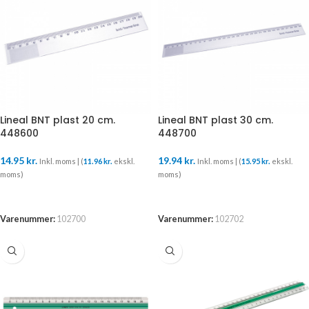
Lineal BNT plast 20 cm.
Lineal BNT plast 30 cm.
448600
448700
14.95
kr.
19.94
kr.
Inkl. moms | (
11.96
kr.
ekskl.
Inkl. moms | (
15.95
kr.
ekskl.
moms)
moms)
TILFØJ TIL KURV
TILFØJ TIL KURV
Varenummer:
102700
Varenummer:
102702