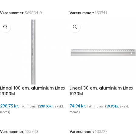
TILFØJ TIL KURV
TILFØJ TIL KURV
Varenummer:
569PB4-0
Varenummer:
133741
Lineal 100 cm. aluminium Linex
Lineal 30 cm. aluminium Linex
19100M
1930M
298.75
kr.
74.94
kr.
Inkl. moms | (
239.00
kr.
ekskl.
Inkl. moms | (
59.95
kr.
ekskl.
moms)
moms)
TILFØJ TIL KURV
TILFØJ TIL KURV
Varenummer:
133730
Varenummer:
133727