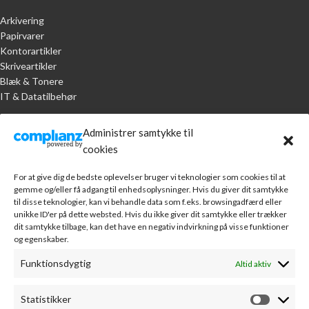
Arkivering
Papirvarer
Kontorartikler
Skriveartikler
Blæk & Tonere
IT & Datatilbehør
KUNDESERVICE
Administrer samtykke til
cookies
Handelsbetingelser
Om A.R. Jørgensen Kontorcenter
For at give dig de bedste oplevelser bruger vi teknologier som cookies til at
Bankoplysninger
gemme og/eller få adgang til enhedsoplysninger. Hvis du giver dit samtykke
Markedsføring
til disse teknologier, kan vi behandle data som f.eks. browsingadfærd eller
unikke ID'er på dette websted. Hvis du ikke giver dit samtykke eller trækker
Webudvikling
dit samtykke tilbage, kan det have en negativ indvirkning på visse funktioner
Leverandører
og egenskaber.
Sponsorater
Kontakt
Funktionsdygtig
Altid aktiv
MIN KONTO
Statistikker