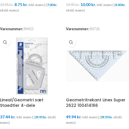
8.75
kr.
10.00
kr.
19.95
kr.
19.95
kr.
Inkl. moms | (
7.00
kr.
Inkl. moms | (
8.00
kr.
ekskl. moms)
ekskl. moms)
TILFØJ TIL KURV
TILFØJ TIL KURV
Varenummer:
84415
Varenummer:
84726
Lineal/Geometri sæt
Geometritrekant Linex Super
Staedtler 4-dele
2622 100414166
37.44
kr.
49.94
kr.
Inkl. moms | (
29.95
kr.
ekskl.
Inkl. moms | (
39.95
kr.
ekskl.
moms)
moms)