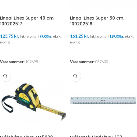
Lineal Linex Super 40 cm.
Lineal Linex Super 50 cm.
100202517
100202518
123.75
kr.
161.25
kr.
Inkl. moms | (
99.00
kr.
ekskl.
Inkl. moms | (
129.00
kr.
ekskl.
moms)
moms)
TILFØJ TIL KURV
TILFØJ TIL KURV
Varenummer:
102698
Varenummer:
087600