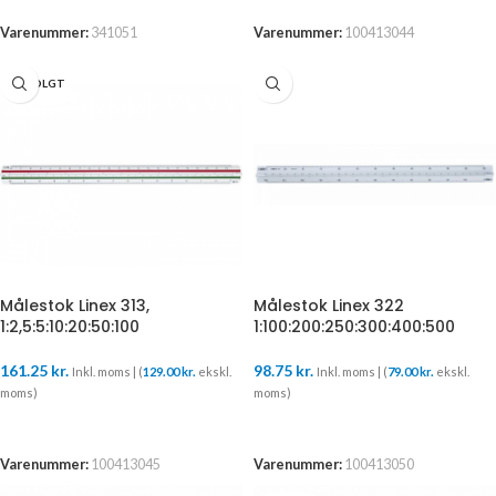
Varenummer:
341051
Varenummer:
100413044
UDSOLGT
Målestok Linex 313,
Målestok Linex 322
1:2,5:5:10:20:50:100
1:100:200:250:300:400:500
161.25
kr.
98.75
kr.
Inkl. moms | (
129.00
kr.
ekskl.
Inkl. moms | (
79.00
kr.
ekskl.
moms)
moms)
LÆS MERE
TILFØJ TIL KURV
Varenummer:
100413045
Varenummer:
100413050