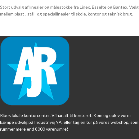
Stort udvalg af linealer og målestokke fra Linex, Esselte og Bantex. Vælg
mellem plast-, stål- og speciallinealer til skole, kontor og teknisk brug.
Ribes lokale kontorcenter. Vi har alt til kontoret. Kom og oplev vores
kæmpe udvalg på Industrivej 9A, eller tag en tur på vores webshop, som
rummer mere end 8000 varenumre!