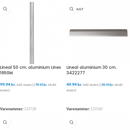
UDSOLGT
Lineal 50 cm. aluminium Linex
Lineal aluminium 30 cm.
1950M
3422277
99.94
kr.
49.94
kr.
Inkl. moms | (
79.95
kr.
ekskl.
Inkl. moms | (
39.95
kr.
ekskl.
moms)
moms)
TILFØJ TIL KURV
LÆS MERE
Varenummer:
133728
Varenummer:
133760