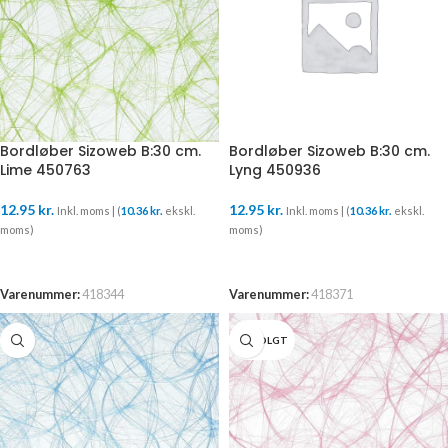
Bordløber Sizoweb B:30 cm.
Bordløber Sizoweb B:30 cm.
Lime 450763
Lyng 450936
12.95
kr.
12.95
kr.
Inkl. moms | (
10.36
kr.
ekskl.
Inkl. moms | (
10.36
kr.
ekskl.
moms)
moms)
TILFØJ TIL KURV
TILFØJ TIL KURV
Varenummer:
418344
Varenummer:
418371
UDSOLGT