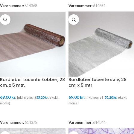
Varenummer:
614368
Varenummer:
614351
Bordløber Lucente kobber, 28
Bordløber Lucente sølv, 28
cm. x 5 mtr.
cm. x 5 mtr.
69.00
kr.
69.00
kr.
Inkl. moms | (
55.20
kr.
ekskl.
Inkl. moms | (
55.20
kr.
ekskl.
moms)
moms)
TILFØJ TIL KURV
TILFØJ TIL KURV
Varenummer:
614375
Varenummer:
614344