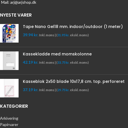
Mail: arj@arjshop.dk
NYESTE VARER
Tape Nano Gel18 mm. indoor/outdoor (1 meter)
39.94
kr.
Inkl. moms | (
31.95
kr.
ekskl. moms)
Kassekladde med momskolonne
42.19
kr.
Inkl. moms | (
33.75
kr.
ekskl. moms)
Kasseblok 2x50 blade 10x17,8 cm. top. perforeret
37.19
kr.
Inkl. moms | (
29.75
kr.
ekskl. moms)
KATEGORIER
Arkivering
Papirvarer