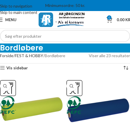
Minimumsordre: 50 kr.
Skip to navigation
Skip to main content
0
MENU
0.00
KR
Bordløbere
Forside
FEST & HOBBY
Bordløbere
Viser alle 23 resultater
Vis sidebar