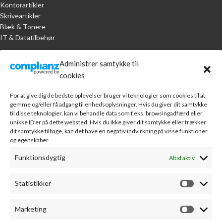
Kontorartikler
Skriveartikler
Blæk & Tonere
IT & Datatilbehør
KUNDESERVICE
Administrer samtykke til
cookies
Handelsbetingelser
Om A.R. Jørgensen Kontorcenter
For at give dig de bedste oplevelser bruger vi teknologier som cookies til at
Bankoplysninger
gemme og/eller få adgang til enhedsoplysninger. Hvis du giver dit samtykke
Markedsføring
til disse teknologier, kan vi behandle data som f.eks. browsingadfærd eller
unikke ID'er på dette websted. Hvis du ikke giver dit samtykke eller trækker
Webudvikling
dit samtykke tilbage, kan det have en negativ indvirkning på visse funktioner
Leverandører
og egenskaber.
Sponsorater
Kontakt
Funktionsdygtig
Altid aktiv
MIN KONTO
Statistikker
Min konto
Fortryd køb
Marketing
Kontodetaljer