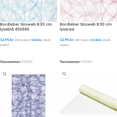
Bordløber Sizoweb B:30 cm.
Bordløber Sizoweb B:30 cm.
lyseblå 450680
lyserød
12.95
kr.
12.95
kr.
Inkl. moms | (
10.36
kr.
ekskl.
Inkl. moms | (
10.36
kr.
ekskl.
moms)
moms)
TILFØJ TIL KURV
LÆS MERE
Varenummer:
418306
Varenummer:
418307