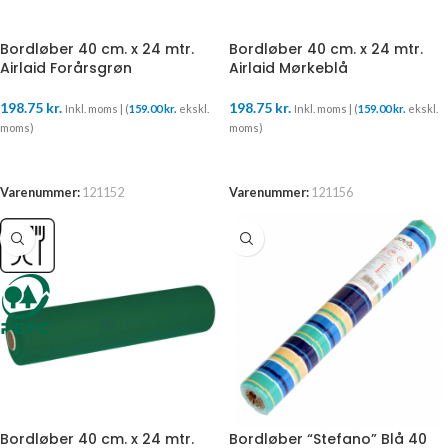
Bordløber 40 cm. x 24 mtr.
Bordløber 40 cm. x 24 mtr.
Airlaid Forårsgrøn
Airlaid Mørkeblå
198.75
kr.
198.75
kr.
Inkl. moms | (
159.00
kr.
ekskl.
Inkl. moms | (
159.00
kr.
ekskl.
moms)
moms)
TILFØJ TIL KURV
TILFØJ TIL KURV
Varenummer:
121152
Varenummer:
121156
Bordløber 40 cm. x 24 mtr.
Bordløber “Stefano” Blå 40