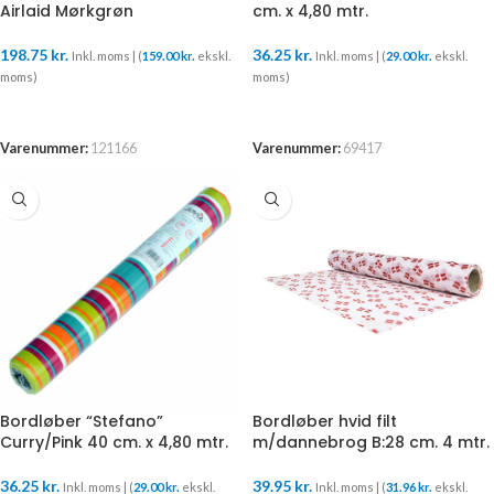
Airlaid Mørkgrøn
cm. x 4,80 mtr.
198.75
kr.
36.25
kr.
Inkl. moms | (
159.00
kr.
ekskl.
Inkl. moms | (
29.00
kr.
ekskl.
moms)
moms)
TILFØJ TIL KURV
TILFØJ TIL KURV
Varenummer:
121166
Varenummer:
69417
Bordløber “Stefano”
Bordløber hvid filt
Curry/Pink 40 cm. x 4,80 mtr.
m/dannebrog B:28 cm. 4 mtr.
36.25
kr.
39.95
kr.
Inkl. moms | (
29.00
kr.
ekskl.
Inkl. moms | (
31.96
kr.
ekskl.