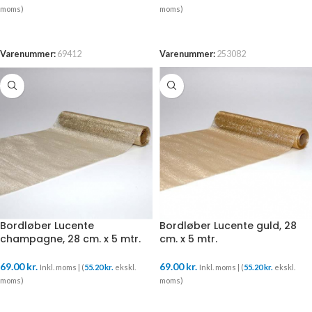
moms)
moms)
TILFØJ TIL KURV
TILFØJ TIL KURV
Varenummer:
69412
Varenummer:
253082
Bordløber Lucente
Bordløber Lucente guld, 28
champagne, 28 cm. x 5 mtr.
cm. x 5 mtr.
69.00
kr.
69.00
kr.
Inkl. moms | (
55.20
kr.
ekskl.
Inkl. moms | (
55.20
kr.
ekskl.
moms)
moms)
TILFØJ TIL KURV
TILFØJ TIL KURV