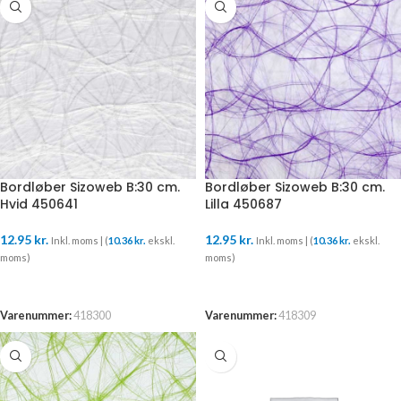
Bordløber Sizoweb B:30 cm.
Bordløber Sizoweb B:30 cm.
Hvid 450641
Lilla 450687
12.95
kr.
12.95
kr.
Inkl. moms | (
10.36
kr.
ekskl.
Inkl. moms | (
10.36
kr.
ekskl.
moms)
moms)
TILFØJ TIL KURV
TILFØJ TIL KURV
Varenummer:
418300
Varenummer:
418309