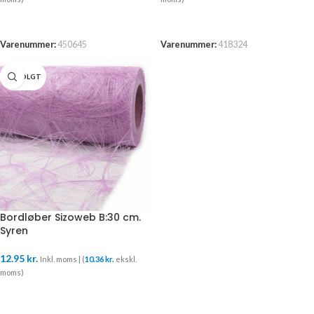
TILFØJ TIL KURV
TILFØJ TIL KURV
Varenummer:
450645
Varenummer:
418324
UDSOLGT
Bordløber Sizoweb B:30 cm.
Syren
12.95
kr.
Inkl. moms | (
10.36
kr.
ekskl.
moms)
LÆS MERE