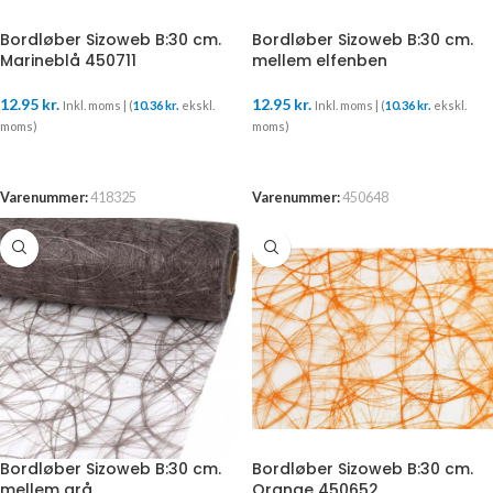
Bordløber Sizoweb B:30 cm.
Bordløber Sizoweb B:30 cm.
Marineblå 450711
mellem elfenben
12.95
kr.
12.95
kr.
Inkl. moms | (
10.36
kr.
ekskl.
Inkl. moms | (
10.36
kr.
ekskl.
moms)
moms)
TILFØJ TIL KURV
TILFØJ TIL KURV
Varenummer:
418325
Varenummer:
450648
Bordløber Sizoweb B:30 cm.
Bordløber Sizoweb B:30 cm.
mellem grå
Orange 450652