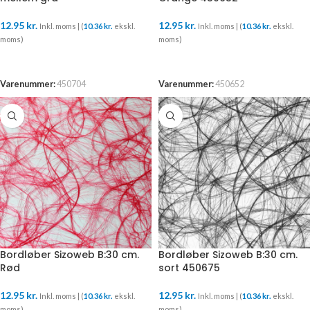
12.95
kr.
12.95
kr.
Inkl. moms | (
10.36
kr.
ekskl.
Inkl. moms | (
10.36
kr.
ekskl.
moms)
moms)
TILFØJ TIL KURV
TILFØJ TIL KURV
Varenummer:
450704
Varenummer:
450652
Bordløber Sizoweb B:30 cm.
Bordløber Sizoweb B:30 cm.
Rød
sort 450675
12.95
kr.
12.95
kr.
Inkl. moms | (
10.36
kr.
ekskl.
Inkl. moms | (
10.36
kr.
ekskl.
moms)
moms)