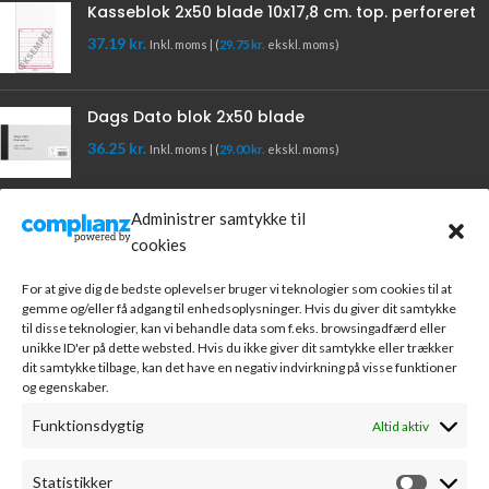
Kasseblok 2x50 blade 10x17,8 cm. top. perforeret
37.19
kr.
Inkl. moms | (
29.75
kr.
ekskl. moms)
Dags Dato blok 2x50 blade
36.25
kr.
Inkl. moms | (
29.00
kr.
ekskl. moms)
KATEGORIER
Administrer samtykke til
cookies
Arkivering
Papirvarer
For at give dig de bedste oplevelser bruger vi teknologier som cookies til at
Kontorartikler
gemme og/eller få adgang til enhedsoplysninger. Hvis du giver dit samtykke
Skriveartikler
til disse teknologier, kan vi behandle data som f.eks. browsingadfærd eller
unikke ID'er på dette websted. Hvis du ikke giver dit samtykke eller trækker
Blæk & Tonere
dit samtykke tilbage, kan det have en negativ indvirkning på visse funktioner
IT & Datatilbehør
og egenskaber.
KUNDESERVICE
Funktionsdygtig
Altid aktiv
Handelsbetingelser
Statistikker