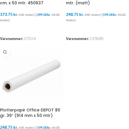
cm. x 50 mtr. 450637
mtr. (matt)
373.75
kr.
248.75
kr.
Inkl. moms | (
299.00
kr.
ekskl.
Inkl. moms | (
199.00
kr.
ekskl.
moms)
moms)
TILFØJ TIL KURV
TILFØJ TIL KURV
Varenummer:
371554
Varenummer:
1378285
Plotterpapir Office DEPOT 80
gr. 36″ (914 mm x 50 mtr)
5751468
248.75
kr.
Inkl. moms | (
199.00
kr.
ekskl.