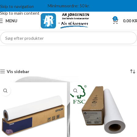
Minimumsordre: 50 kr.
Skip to navigation
Skip to main content
0
MENU
0.00
KR
Plotter- & Storformat papir
Forside
PAPIRVARER
Plotter- & Storformat papir
Viser alle 5 resultater
Vis sidebar