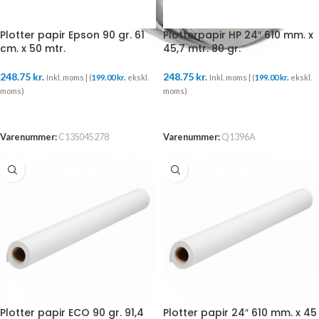
Plotter papir Epson 90 gr. 61
Plotterpapir HP 24″ 610 mm. x
cm. x 50 mtr.
45,7 mtr. 80 gr.
248.75
kr.
248.75
kr.
Inkl. moms | (
199.00
kr.
ekskl.
Inkl. moms | (
199.00
kr.
ekskl.
moms)
moms)
TILFØJ TIL KURV
TILFØJ TIL KURV
Varenummer:
C13S045278
Varenummer:
Q1396A
Plotter papir ECO 90 gr. 91,4
Plotter papir 24″ 610 mm. x 45