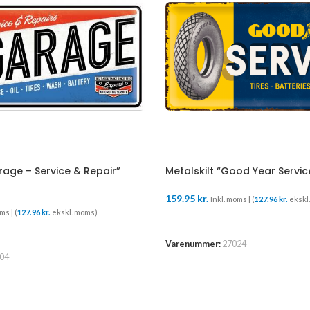
rage – Service & Repair”
Metalskilt “Good Year Servi
159.95
kr.
Inkl. moms | (
127.96
kr.
ekskl
ms | (
127.96
kr.
ekskl. moms)
TILFØJ TIL KURV
Varenummer:
27024
04