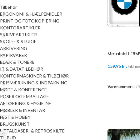
Tilbehør
ERGONOMI & HJÆLPEMIDLER
PRINT OG FOTOKOPIERING
KONTORARTIKLER
SKRIVEARTIKLER
SKOLE- & STUDIE
ARKIVERING
Metalskilt “B
PAPIRVARER
BLÆK & TONERE
159.95
kr.
Inkl. mo
IT & DATATILBEHØR
LÆS MERE
KONTORMASKINER & TILBEHØR
PRISMÆRKNING & INDPAKNING
Varenummer:
270
MØDE & KONFERENCE
POSER OG EMBALLAGE
AFTØRRING & HYGIEJNE
MØBLER & INVENTAR
FEST & HOBBY
BRUGSKUNST
METALDÅSER- & RETROSKILTE
TILBUD