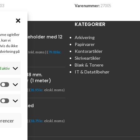
03
Varenummer:
27005
R
KATEGORIER
emme og/eller
tainer Penneholder med 12
Arkivering
 kan vi
m
Papirvarer
vis du ikke
Kontorartikler
98.75
kr.
ndvirkning på
.75
kr.
Inkl. moms | (
79.00
kr.
Skriveartikler
l. moms)
Blæk & Tonere
d aktiv
IT & Datatilbehør
pe Nano Gel18 mm.
oor/outdoor (1 meter)
94
kr.
Inkl. moms | (
31.95
kr.
ekskl. moms)
ssekladde med
mskolonne
rencer
19
kr.
Inkl. moms | (
33.75
kr.
ekskl. moms)