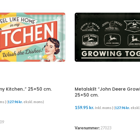
 my Kitchen..” 25×50 cm.
Metalskilt “John Deere Grow
25×50 cm.
ms | (
127.96
kr.
ekskl. moms)
159.95
kr.
Inkl. moms | (
127.96
kr.
ekskl
URV
TILFØJ TIL KURV
09
Varenummer:
27023