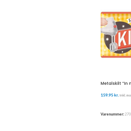
Metalskilt “In
159.95
kr.
Inkl. mo
TILFØJ TIL K
Varenummer:
270