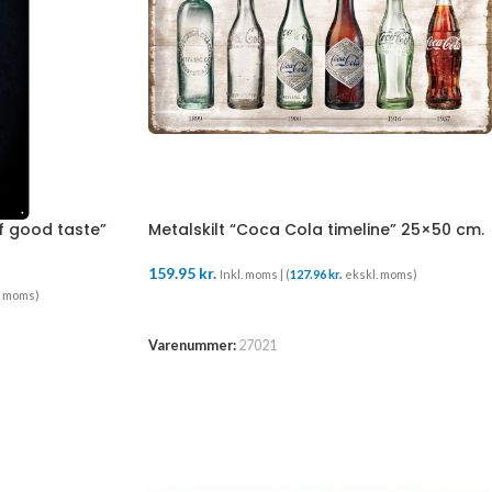
f good taste”
Metalskilt “Coca Cola timeline” 25×50 cm.
159.95
kr.
Inkl. moms | (
127.96
kr.
ekskl. moms)
. moms)
TILFØJ TIL KURV
Varenummer:
27021