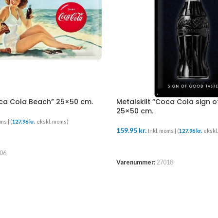
oca Cola Beach” 25×50 cm.
Metalskilt “Coca Cola sign o
25×50 cm.
ms | (
127.96
kr.
ekskl. moms)
159.95
kr.
Inkl. moms | (
127.96
kr.
ekskl
URV
TILFØJ TIL KURV
06
Varenummer:
27018