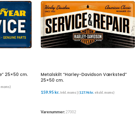
ce” 25×50 cm.
Metalskilt “Harley-Davidson Værksted”
25×50 cm.
. moms)
159.95
kr.
Inkl. moms | (
127.96
kr.
ekskl. moms)
TILFØJ TIL KURV
Varenummer:
27002