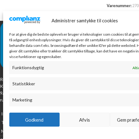
Varenummer:
270
Administrer samtykke til cookies
NYESTE VARE
For at give dig de bedste oplevelser bruger vi teknologier som cookies til at g
Con
få adgang til enhedsoplysninger. Hvis du giver dit samtykke til disse teknologier,
ru
behandle data som f.eks. browsingadfærd eller unikke ID'er på dette websted. H
giver dit samtykke eller trækker dit samtykke tilbage, kan det have en negativ i
198
visse funktioner og egenskaber.
eksk
Funktionsdygtig
Alti
Ta
Ribes lokale kontorcenter. Vi har alt til kontoret.
ind
Statistikker
Kom og oplev vores kæmpe udvalg på Industrivej
39.
9A, eller tag en tur på vores webshop, som
rummer mere end 8000 varenumre!
Marketing
Ka
mo
Industrivej 9A, 6760 Ribe
Godkend
Afvis
Gem præfe
42.
Telefon: 7199 2223
Mail: arj@arjshop.dk
Cookie policy