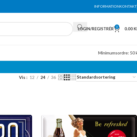
INFORMATION
KONTAKT
0
LOGIN/REGISTRÉR
0.00
K
Minimumsordre: 50 k
Vis
12
24
36