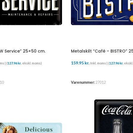
MW Service” 25×50 cm.
Metalskilt “Café – BISTRO” 
159.95
kr.
ms | (
127.96
kr.
ekskl. moms)
Inkl. moms | (
127.96
kr.
ekskl
LÆS MERE
10
Varenummer:
27012