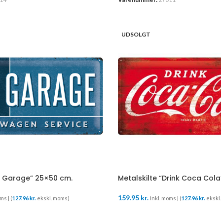
UDSOLGT
W Garage” 25×50 cm.
Metalskilte “Drink Coca Col
159.95
kr.
ms | (
127.96
kr.
ekskl. moms)
Inkl. moms | (
127.96
kr.
ekskl
LÆS MERE