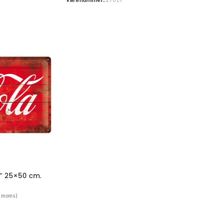
a” 25×50 cm.
. moms)