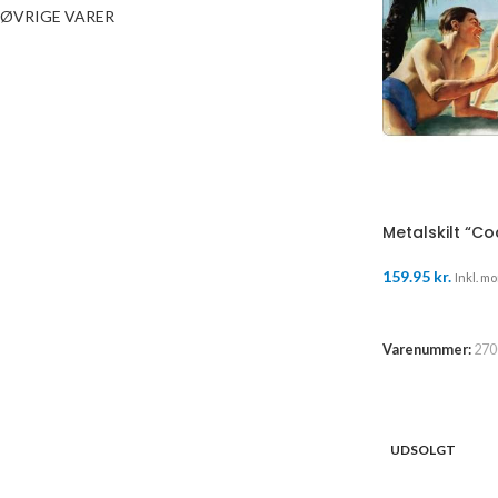
ØVRIGE VARER
Metalskilt “C
159.95
kr.
Inkl. mo
TILFØJ TIL K
Varenummer:
270
UDSOLGT