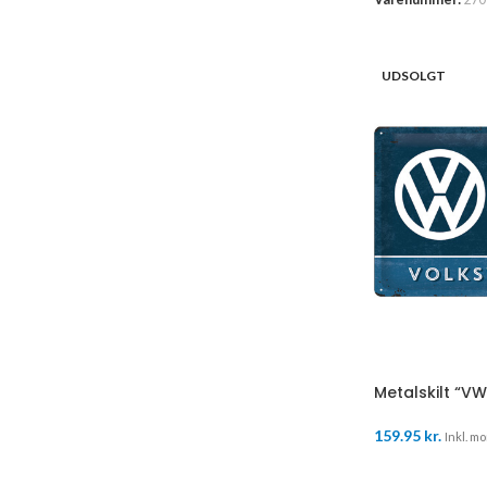
UDSOLGT
Metalskilt “V
159.95
kr.
Inkl. mo
LÆS MERE