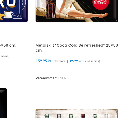
25×50 cm.
Metalskilt “Coca Cola Be refreshed” 25×50
cm.
. moms)
159.95
kr.
Inkl. moms | (
127.96
kr.
ekskl. moms)
TILFØJ TIL KURV
Varenummer:
27007