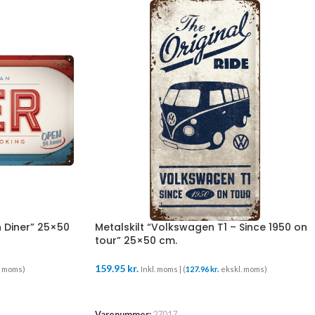
n Diner” 25×50
Metalskilt “Volkswagen T1 – Since 1950 on
tour” 25×50 cm.
159.95
kr.
. moms)
Inkl. moms | (
127.96
kr.
ekskl. moms)
TILFØJ TIL KURV
Varenummer:
27017