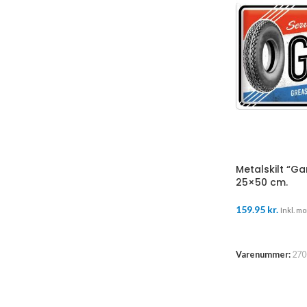
Metalskilt “Ga
25×50 cm.
159.95
kr.
Inkl. mo
LÆS MERE
Varenummer:
270