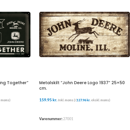
ing Together”
Metalskilt “John Deere Logo 1937” 25×50
cm.
159.95
kr.
. moms)
Inkl. moms | (
127.96
kr.
ekskl. moms)
TILFØJ TIL KURV
Varenummer:
27001