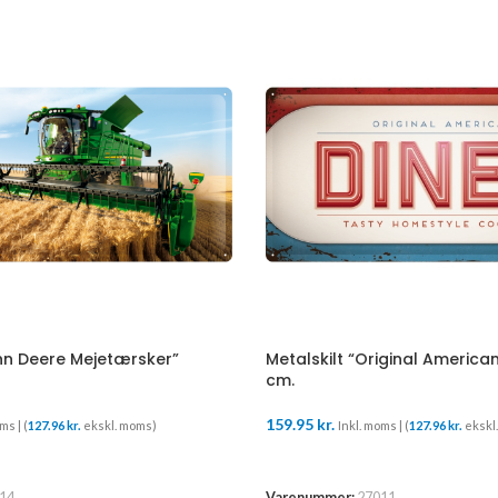
ohn Deere Mejetærsker”
Metalskilt “Original America
cm.
159.95
kr.
ms | (
127.96
kr.
ekskl. moms)
Inkl. moms | (
127.96
kr.
ekskl
TILFØJ TIL KURV
14
Varenummer:
27011