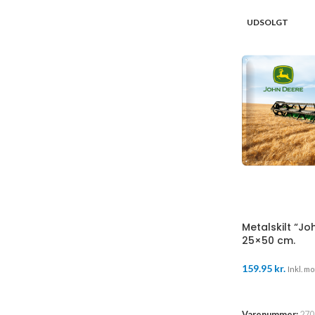
UDSOLGT
Metalskilt “J
25×50 cm.
159.95
kr.
Inkl. mo
LÆS MERE
Varenummer:
270