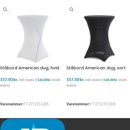
Ståbord American dug, hvid
Ståbord American dug, sort
157.50
kr.
157.50
kr.
Inkl. moms | (
126.00
kr.
ekskl.
Inkl. moms | (
126.00
kr.
ekskl.
moms)
moms)
TILFØJ TIL KURV
TILFØJ TIL KURV
Varenummer:
FT2712151205
Varenummer:
FT2712151208