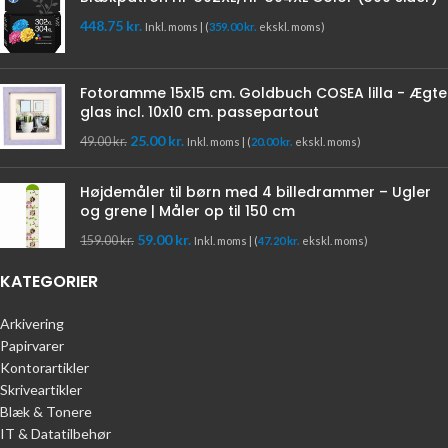
448.75
kr.
Inkl. moms | (
359.00
kr.
ekskl. moms)
Fotoramme 15x15 cm. Goldbuch COSEA lilla - Ægte
glas incl. 10x10 cm. passepartout
25.00
kr.
49.00
kr.
Inkl. moms | (
20.00
kr.
ekskl. moms)
Højdemåler til børn med 4 billedrammer – Ugler
og grene | Måler op til 150 cm
59.00
kr.
159.00
kr.
Inkl. moms | (
47.20
kr.
ekskl. moms)
KATEGORIER
Arkivering
Papirvarer
Kontorartikler
Skriveartikler
Blæk & Tonere
IT & Datatilbehør