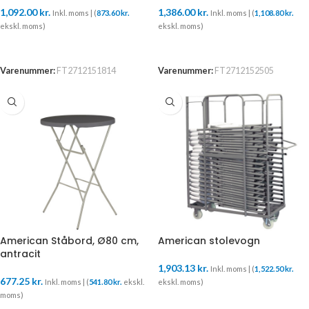
1,092.00
kr.
1,386.00
kr.
Inkl. moms | (
873.60
kr.
Inkl. moms | (
1,108.80
kr.
ekskl. moms)
ekskl. moms)
TILFØJ TIL KURV
TILFØJ TIL KURV
Varenummer:
FT2712151814
Varenummer:
FT2712152505
American Ståbord, Ø80 cm,
American stolevogn
antracit
1,903.13
kr.
Inkl. moms | (
1,522.50
kr.
677.25
kr.
Inkl. moms | (
541.80
kr.
ekskl.
ekskl. moms)
moms)
TILFØJ TIL KURV