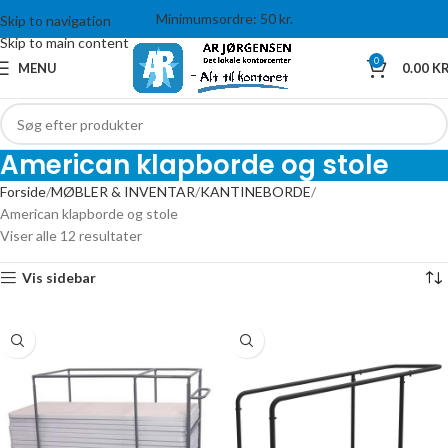
Minimumsordre: 50 kr.
Skip to navigation
Skip to main content
0
MENU
0.00
KR
American klapborde og stole
Forside
MØBLER & INVENTAR
KANTINEBORDE
American klapborde og stole
Viser alle 12 resultater
Vis sidebar