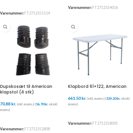
TILFØJ TIL KURV
Varenummer:
FT2712154016
Varenummer:
FT2712151114
Dupskosæt til American
Klapbord 61×122, American
klapstol (4 stk)
661.50
kr.
Inkl. moms | (
529.20
kr.
ekskl.
70.88
kr.
Inkl. moms | (
56.70
kr.
ekskl.
moms)
moms)
TILFØJ TIL KURV
TILFØJ TIL KURV
Varenummer:
FT2712158005
Varenummer:
FT2712152808