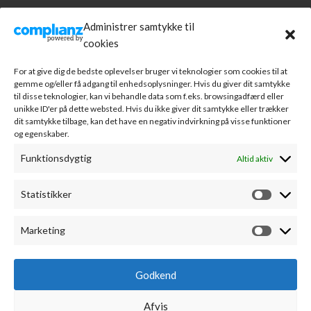
KUNDESERVICE
Administrer samtykke til
cookies
Handelsbetingelser
Om A.R. Jørgensen Kontorcenter
For at give dig de bedste oplevelser bruger vi teknologier som cookies til at
Bankoplysninger
gemme og/eller få adgang til enhedsoplysninger. Hvis du giver dit samtykke
Markedsføring
til disse teknologier, kan vi behandle data som f.eks. browsingadfærd eller
unikke ID'er på dette websted. Hvis du ikke giver dit samtykke eller trækker
Webudvikling
dit samtykke tilbage, kan det have en negativ indvirkning på visse funktioner
Leverandører
og egenskaber.
Sponsorater
Kontakt
Funktionsdygtig
Altid aktiv
MIN KONTO
Statistikker
Min konto
Fortryd køb
Marketing
Kontodetaljer
Favoritliste
Godkend
Alle ordrer
Adresser
Afvis
AR JØRGENSEN - ALLE RETTIGHEDER FORBEHOLDES
- WEB AF
RIBE MEDIEHUS