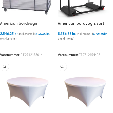
American bordvogn
American bordvogn, sort
2,546.25
kr.
8,386.88
kr.
Inkl. moms | (
2,037.00
kr.
Inkl. moms | (
6,709.50
kr.
ekskl. moms)
ekskl. moms)
TILFØJ TIL KURV
TILFØJ TIL KURV
Varenummer:
FT2712153016
Varenummer:
FT2712154408