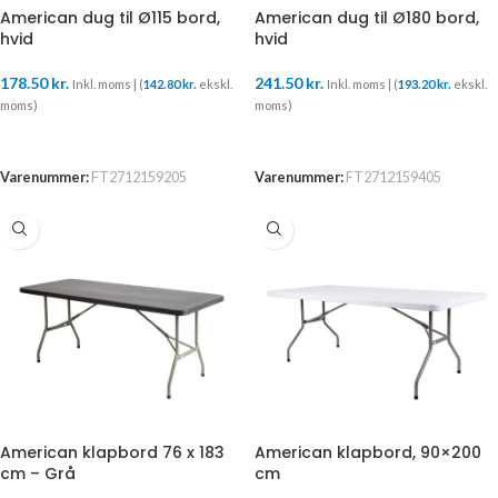
American dug til Ø115 bord,
American dug til Ø180 bord,
hvid
hvid
178.50
kr.
241.50
kr.
Inkl. moms | (
142.80
kr.
ekskl.
Inkl. moms | (
193.20
kr.
ekskl.
moms)
moms)
TILFØJ TIL KURV
TILFØJ TIL KURV
Varenummer:
FT2712159205
Varenummer:
FT2712159405
American klapbord 76 x 183
American klapbord, 90×200
cm – Grå
cm