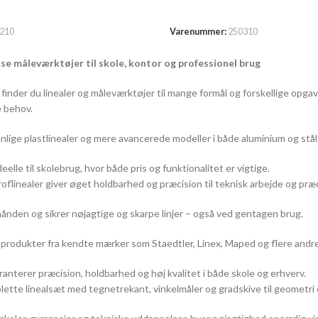
URV
TILFØJ TIL KURV
210
Varenummer:
250310
ise måleværktøjer til skole, kontor og professionel brug
finder du linealer og måleværktøjer til mange formål og forskellige opgav
 behov.
enlige plastlinealer og mere avancerede modeller i både aluminium og stål
deelle til skolebrug, hvor både pris og funktionalitet er vigtige.
roflinealer giver øget holdbarhed og præcision til teknisk arbejde og præ
 hånden og sikrer nøjagtige og skarpe linjer – også ved gentagen brug.
tsprodukter fra kendte mærker som Staedtler, Linex, Maped og flere andre
anterer præcision, holdbarhed og høj kvalitet i både skole og erhverv.
lette linealsæt med tegnetrekant, vinkelmåler og gradskive til geometri 