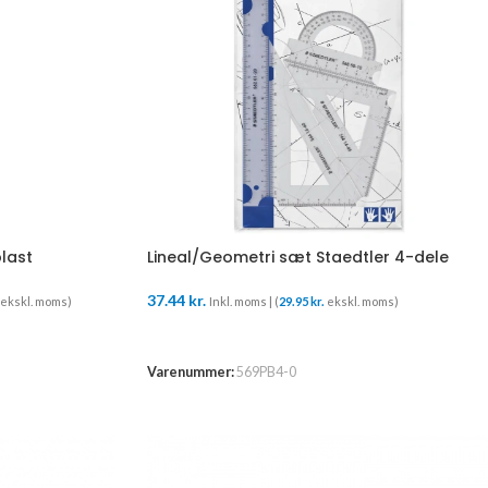
plast
Lineal/Geometri sæt Staedtler 4-dele
37.44
kr.
ekskl. moms)
Inkl. moms | (
29.95
kr.
ekskl. moms)
TILFØJ TIL KURV
Varenummer:
569PB4-0