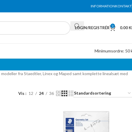
INFORMATION
KONTAKT
0
LOGIN/REGISTRÉR
0.00
K
Minimumsordre: 50 k
æcise modeller fra Staedtler, Linex og Maped samt komplette linealsæt med
Vis
12
24
36