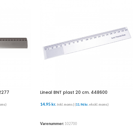
22277
Lineal BNT plast 20 cm. 448600
14.95
kr.
oms)
Inkl. moms | (
11.96
kr.
ekskl. moms)
TILFØJ TIL KURV
Varenummer:
102700