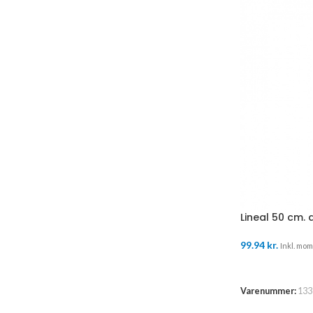
Lineal 50 cm. 
99.94
kr.
Inkl. moms
TILFØJ TIL K
Varenummer:
133