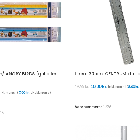
m/ ANGRY BIRDS (gul eller
Lineal 30 cm. CENTRUM klar 
10.00
kr.
19.95
kr.
Inkl. moms | (
8.00
kr.
nkl. moms | (
7.00
kr.
ekskl. moms)
TILFØJ TIL KURV
URV
Varenummer:
84726
15