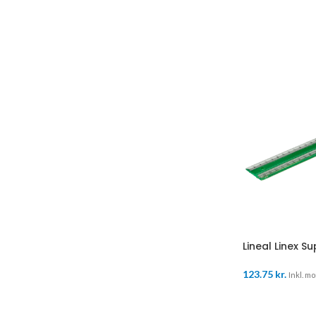
Lineal Linex S
123.75
kr.
Inkl. mo
TILFØJ TIL K