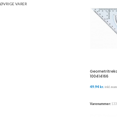
ØVRIGE VARER
Geometritreka
100414166
49.94
kr.
Inkl. moms
TILFØJ TIL K
Varenummer:
133