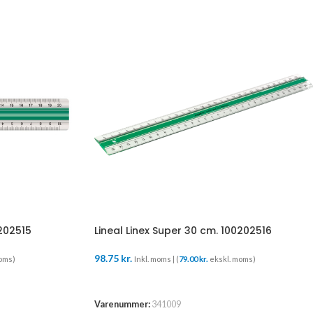
0202515
Lineal Linex Super 30 cm. 100202516
98.75
kr.
oms)
Inkl. moms | (
79.00
kr.
ekskl. moms)
TILFØJ TIL KURV
Varenummer:
341009