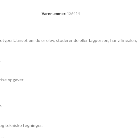
TILFØJ TIL KURV
Varenummer:
136414
etyper.Uanset om du er elev, studerende eller fagperson, har vi linealen,
.
cise opgaver.
.
og tekniske tegninger.