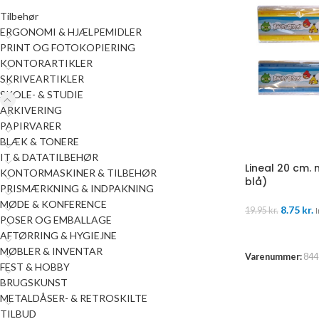
Tilbehør
ERGONOMI & HJÆLPEMIDLER
PRINT OG FOTOKOPIERING
KONTORARTIKLER
SKRIVEARTIKLER
SKOLE- & STUDIE
ARKIVERING
PAPIRVARER
BLÆK & TONERE
IT & DATATILBEHØR
Lineal 20 cm. 
KONTORMASKINER & TILBEHØR
blå)
PRISMÆRKNING & INDPAKNING
MØDE & KONFERENCE
8.75
kr.
19.95
kr.
I
POSER OG EMBALLAGE
TILFØJ TIL K
AFTØRRING & HYGIEJNE
MØBLER & INVENTAR
Varenummer:
844
FEST & HOBBY
BRUGSKUNST
METALDÅSER- & RETROSKILTE
TILBUD