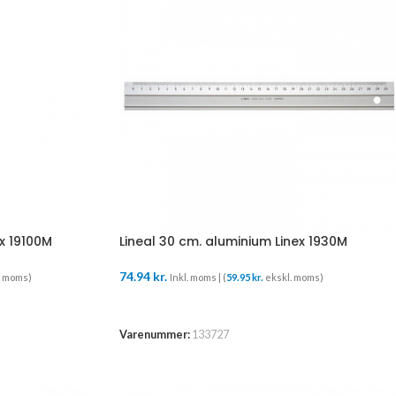
ex 19100M
Lineal 30 cm. aluminium Linex 1930M
74.94
kr.
. moms)
Inkl. moms | (
59.95
kr.
ekskl. moms)
TILFØJ TIL KURV
Varenummer:
133727