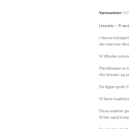
TILFØJ TIL K
Varenummer:
250
Linealer – Præc
I denne kategori 
der matcher dine
Vi tilbyder prisv
Plastlinealer er i
Alu-linealer og p
De ligger godt i
Vi fører kvalite
Disse mærker gar
Vi har også komp