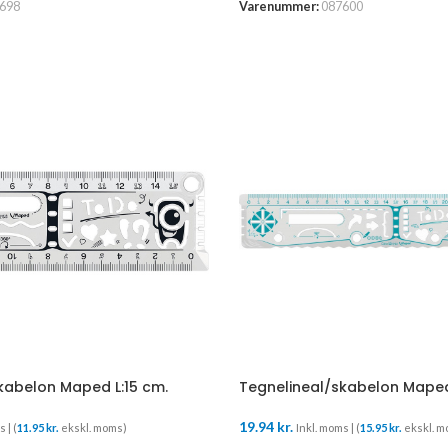
698
Varenummer:
087600
kabelon Maped L:15 cm.
Tegnelineal/skabelon Maped
19.94
kr.
 | (
11.95
kr.
ekskl. moms)
Inkl. moms | (
15.95
kr.
ekskl. m