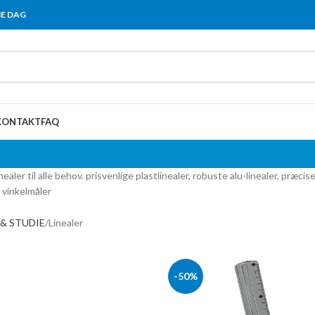
ME DAG
KONTAKT
FAQ
inealer til alle behov. prisvenlige plastlinealer, robuste alu-linealer, pr
 vinkelmåler
 & STUDIE
Linealer
-50%