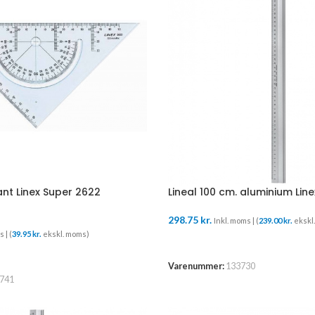
nt Linex Super 2622
Lineal 100 cm. aluminium Lin
298.75
kr.
Inkl. moms | (
239.00
kr.
ekskl
 | (
39.95
kr.
ekskl. moms)
TILFØJ TIL KURV
URV
Varenummer:
133730
741