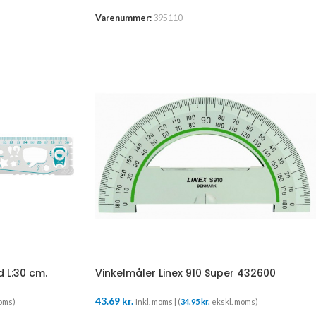
Varenummer:
395110
 L:30 cm.
Vinkelmåler Linex 910 Super 432600
43.69
kr.
oms)
Inkl. moms | (
34.95
kr.
ekskl. moms)