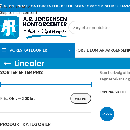
Skip to navigation
RIBES LOKALE KONTORCENTER - BESTIL INDEN 13:00 OG VI SENDER SAM
Skip to main content
VORES KATEGORIER
FORSIDE
OM AR JØRGENSEN
Linealer
SORTER EFTER PRIS
Stort udvalg af l
tegnetrekant og
Forside
SKOLE-
Pris:
0 kr.
—
300 kr.
FILTER
-56%
PRODUKTKATEGORIER