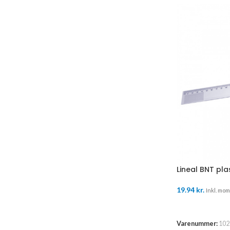
Lineal BNT pl
19.94
kr.
Inkl. moms
TILFØJ TIL K
Varenummer:
102