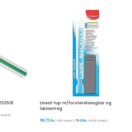
0202518
Lineal-lup m/forstørelsesglas og
læsestreg
. moms)
98.75
kr.
Inkl. moms | (
79.00
kr.
ekskl. moms)
TILFØJ TIL KURV