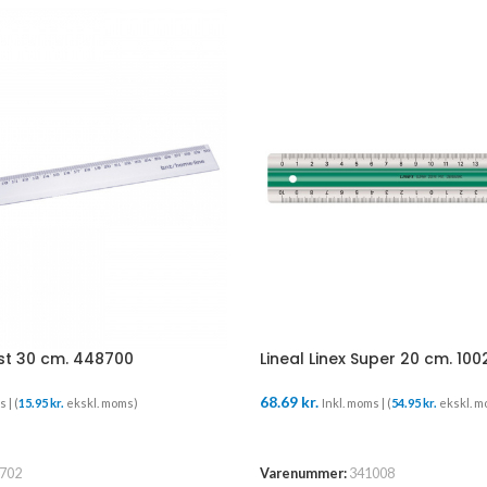
ast 30 cm. 448700
Lineal Linex Super 20 cm. 10
68.69
kr.
 | (
15.95
kr.
ekskl. moms)
Inkl. moms | (
54.95
kr.
ekskl. m
URV
TILFØJ TIL KURV
702
Varenummer:
341008