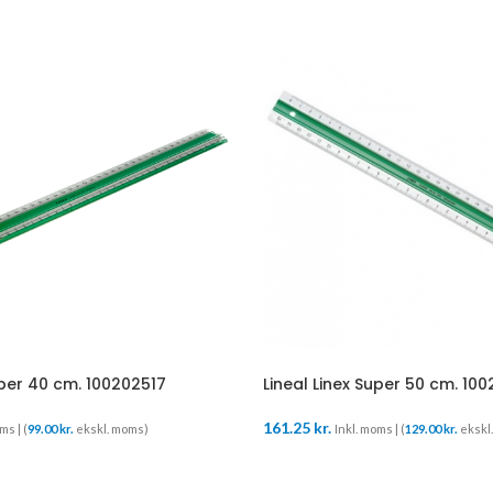
uper 40 cm. 100202517
Lineal Linex Super 50 cm. 10
161.25
kr.
ms | (
99.00
kr.
ekskl. moms)
Inkl. moms | (
129.00
kr.
ekskl
URV
TILFØJ TIL KURV