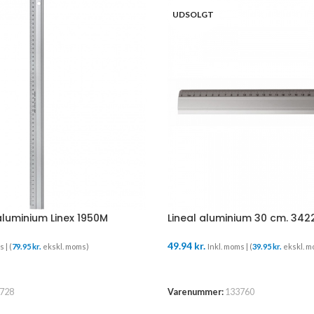
UDSOLGT
aluminium Linex 1950M
Lineal aluminium 30 cm. 34
49.94
kr.
 | (
79.95
kr.
ekskl. moms)
Inkl. moms | (
39.95
kr.
ekskl. m
URV
LÆS MERE
728
Varenummer:
133760