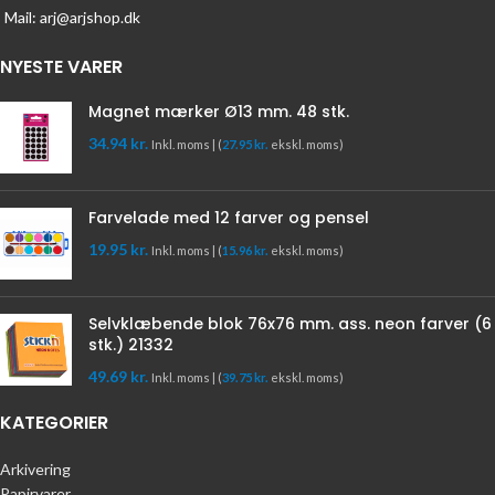
Mail: arj@arjshop.dk
NYESTE VARER
Magnet mærker Ø13 mm. 48 stk.
34.94
kr.
Inkl. moms | (
27.95
kr.
ekskl. moms)
Farvelade med 12 farver og pensel
19.95
kr.
Inkl. moms | (
15.96
kr.
ekskl. moms)
Selvklæbende blok 76x76 mm. ass. neon farver (6
stk.) 21332
49.69
kr.
Inkl. moms | (
39.75
kr.
ekskl. moms)
KATEGORIER
Arkivering
Papirvarer