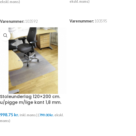
ekskl. moms)
ekskl. moms)
TILFØJ TIL KURV
TILFØJ TIL KURV
Varenummer:
103595
Varenummer:
103592
Stoleunderlag 120×200 cm.
u/pigge m/lige kant 1,8 mm.
520720
998.75
kr.
Inkl. moms | (
799.00
kr.
ekskl.
moms)
TILFØJ TIL KURV