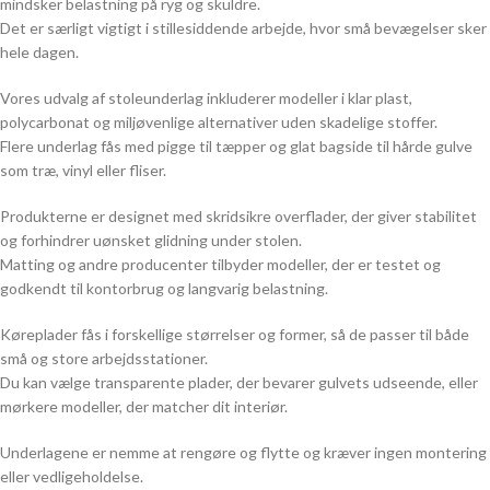
mindsker belastning på ryg og skuldre.
Det er særligt vigtigt i stillesiddende arbejde, hvor små bevægelser sker
hele dagen.
Vores udvalg af stoleunderlag inkluderer modeller i klar plast,
polycarbonat og miljøvenlige alternativer uden skadelige stoffer.
Flere underlag fås med pigge til tæpper og glat bagside til hårde gulve
som træ, vinyl eller fliser.
Produkterne er designet med skridsikre overflader, der giver stabilitet
og forhindrer uønsket glidning under stolen.
Matting og andre producenter tilbyder modeller, der er testet og
godkendt til kontorbrug og langvarig belastning.
Køreplader fås i forskellige størrelser og former, så de passer til både
små og store arbejdsstationer.
Du kan vælge transparente plader, der bevarer gulvets udseende, eller
mørkere modeller, der matcher dit interiør.
Underlagene er nemme at rengøre og flytte og kræver ingen montering
eller vedligeholdelse.