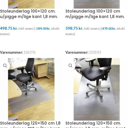
Stoleunderlag 100×120 cm.
Stoleunderlag 100×120 cm
u/pigge m/lige kant 1,8 mm.
m/pigge m/lige kant 1,8 mm.
517120
518220
498.75
kr.
598.75
kr.
Inkl. moms | (
399.00
kr.
ekskl.
Inkl. moms | (
479.00
kr.
ekskl.
moms)
moms)
TILFØJ TIL KURV
TILFØJ TIL KURV
Varenummer:
106376
Varenummer:
103593
Stoleunderlag 120×150 cm 1,8
Stoleunderlag 120×150 cm.