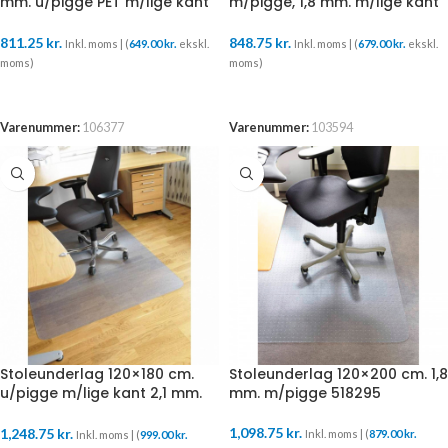
mm. u/pigge PET m/lige kant
m/pigge, 1,8 mm. m/lige kant
517216
518215
811.25
kr.
848.75
kr.
Inkl. moms | (
649.00
kr.
ekskl.
Inkl. moms | (
679.00
kr.
ekskl.
moms)
moms)
TILFØJ TIL KURV
TILFØJ TIL KURV
Varenummer:
106377
Varenummer:
103594
Stoleunderlag 120×180 cm.
Stoleunderlag 120×200 cm. 1,8
u/pigge m/lige kant 2,1 mm.
mm. m/pigge 518295
517122
1,098.75
kr.
1,248.75
kr.
Inkl. moms | (
879.00
kr.
Inkl. moms | (
999.00
kr.