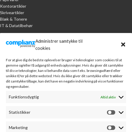
Kontorartikler
Skriveartikler
Blæk & Tonere
IT & Datatilbehør
KUNDESERVICE
Administrer samtykke til
cookies
Handelsbetingelser
Om A.R. Jørgensen Kontorcenter
For at give dig de bedste oplevelser bruger vi teknologier som cookies til at
Bankoplysninger
gemme og/eller få adgang til enhedsoplysninger. Hvis du giver dit samtykke
Markedsføring
til disse teknologier, kan vi behandle data som f.eks. browsingadfærd eller
unikke ID'er på dette websted. Hvis du ikke giver dit samtykke eller trækker
Webudvikling
dit samtykke tilbage, kan det have en negativ indvirkning på visse funktioner
Leverandører
og egenskaber.
Sponsorater
Kontakt
Funktionsdygtig
Altid aktiv
MIN KONTO
Statistikker
Min konto
Fortryd køb
Marketing