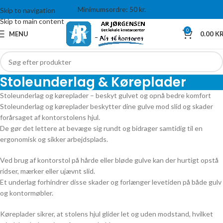
Minimumsordre: 50 kr.
Skip to navigation
Skip to main content
0
MENU
0.00
KR
Stoleunderlag & Køreplader
Stoleunderlag og køreplader – beskyt gulvet og opnå bedre komfort
Stoleunderlag og køreplader beskytter dine gulve mod slid og skader
forårsaget af kontorstolens hjul.
De gør det lettere at bevæge sig rundt og bidrager samtidig til en
ergonomisk og sikker arbejdsplads.
Ved brug af kontorstol på hårde eller bløde gulve kan der hurtigt opstå
ridser, mærker eller ujævnt slid.
Et underlag forhindrer disse skader og forlænger levetiden på både gulv
og kontormøbler.
Køreplader sikrer, at stolens hjul glider let og uden modstand, hvilket