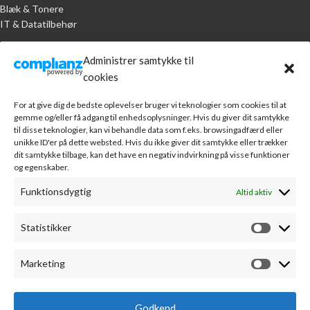
Blæk & Tonere
IT & Datatilbehør
KUNDESERVICE
Administrer samtykke til
cookies
Handelsbetingelser
Om A.R. Jørgensen Kontorcenter
For at give dig de bedste oplevelser bruger vi teknologier som cookies til at
Bankoplysninger
gemme og/eller få adgang til enhedsoplysninger. Hvis du giver dit samtykke
Markedsføring
til disse teknologier, kan vi behandle data som f.eks. browsingadfærd eller
unikke ID'er på dette websted. Hvis du ikke giver dit samtykke eller trækker
Webudvikling
dit samtykke tilbage, kan det have en negativ indvirkning på visse funktioner
Leverandører
og egenskaber.
Sponsorater
Kontakt
Funktionsdygtig
Altid aktiv
MIN KONTO
Statistikker
Min konto
Fortryd køb
Marketing
Kontodetaljer
Favoritliste
Godkend
Alle ordrer