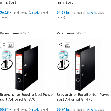
mm. Sort
mm. Sort
36.19
kr.
54.69
kr.
Inkl. moms | (
28.95
kr.
ekskl.
Inkl. moms | (
43.75
kr.
ekskl.
moms)
moms)
TILFØJ TIL KURV
TILFØJ TIL KURV
Varenummer:
47687
Varenummer:
468670
Brevordner Esselte No.1 Power
Brevordner Esselte No.1 Power
sort A4 bred 811370
sort A4 smal 811470
55.94
kr.
55.94
kr.
Inkl. moms | (
44.75
kr.
ekskl.
Inkl. moms | (
44.75
kr.
ekskl.