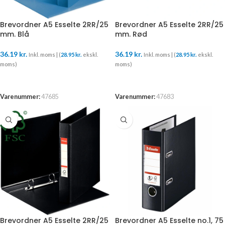
Brevordner A5 Esselte 2RR/25
Brevordner A5 Esselte 2RR/25
mm. Blå
mm. Rød
36.19
kr.
36.19
kr.
Inkl. moms | (
28.95
kr.
ekskl.
Inkl. moms | (
28.95
kr.
ekskl.
moms)
moms)
TILFØJ TIL KURV
TILFØJ TIL KURV
Varenummer:
47685
Varenummer:
47683
Brevordner A5 Esselte 2RR/25
Brevordner A5 Esselte no.1, 75