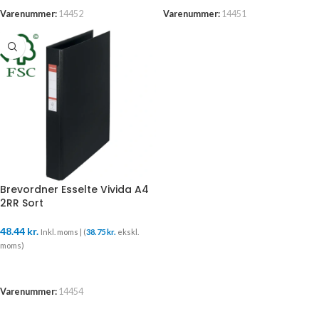
Varenummer:
14452
Varenummer:
14451
Brevordner Esselte Vivida A4
2RR Sort
48.44
kr.
Inkl. moms | (
38.75
kr.
ekskl.
moms)
TILFØJ TIL KURV
Varenummer:
14454