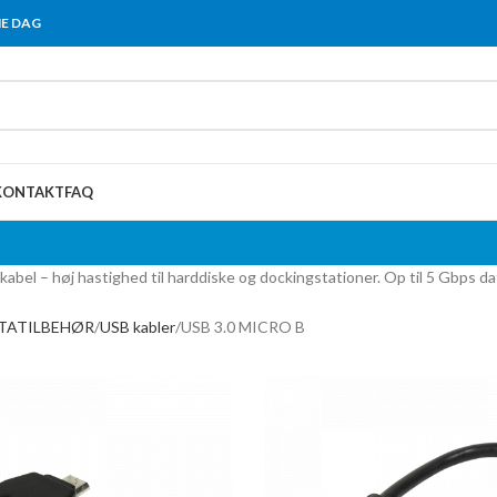
ME DAG
KONTAKT
FAQ
kabel – høj hastighed til harddiske og dockingstationer. Op til 5 Gbps 
ATATILBEHØR
USB kabler
USB 3.0 MICRO B