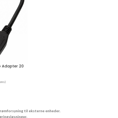
TG Adapter 20
oms)
trømforsyning til eksterne enheder.
gringsløsninger.