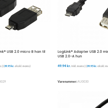
nk® USB 2.0 micro B han til
LogiLink® Adapter USB 2.0 mic
USB 2.0-A hun
49.94
kr.
 | (
39.95
kr.
ekskl. moms)
Inkl. moms | (
39.95
kr.
ekskl. m
URV
TILFØJ TIL KURV
0029
Varenummer:
AU0030