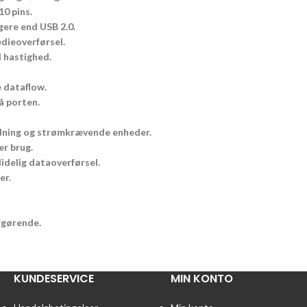
0 pins.
gere end USB 2.0.
edieoverførsel.
 hastighed.
 dataflow.
å porten.
ladning og strømkrævende enheder.
ær brug.
lidelig dataoverførsel.
er.
fgørende.
KUNDESERVICE
MIN KONTO