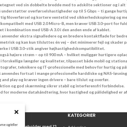
etegnet ved sin dobbelte bredde med to adskilte sektioner og i alt 1
 understøtter overførselshastigheder op til 5 Gbps – ti gange hurti
rtig filoverførsel og kortere ventetid ved sikkerhedskopiering og m
kompatibelt med USB 2.0 Micro-B, men kræver USB 3.0-port for fuld
et i kombination med USB-A 3.0 i den anden ende af kablet.
 anvender ekstra signalledere og en bredere kontaktflade for bedre
metrisk og kan kun tilsluttes én vej – det minimerer fejl og skader p
rke i USB 3.0-stik angiver højhastighedskompatibilitet.
 også højere strøm – op til 900 mA – hvilket muliggør hurtigere op
i forskellige længder og kvaliteter, tilpasset både mobil og station
fotografer, teknikere og IT-professionelle med behov for hurtig og på
 anvendes fortsat i mange professionelle harddiske og NAS-løsning
 and play og kræver ingen drivere – bare tilslut og overfør.
tion og god skærmning sikrer stabil og interferensfri forbindelse.
 for moderne datahåndtering, hvor hastighed og pålidelighed er a
R
KATEGORIER
emme og/eller
tainer Penneholder med 12