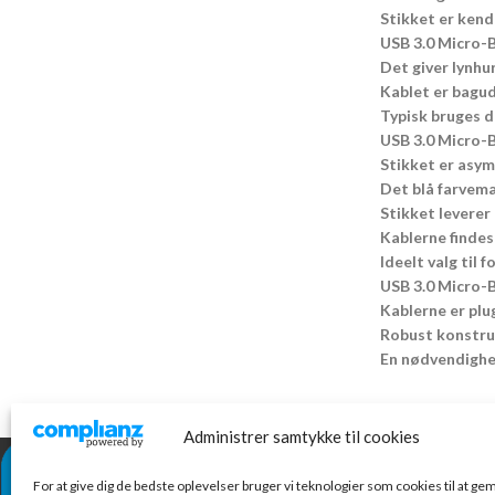
Stikket er kend
USB 3.0 Micro-B
Det giver lynhu
Kablet er bagud
Typisk bruges d
USB 3.0 Micro-B
Stikket er asym
Det blå farvemæ
Stikket leverer
Kablerne findes 
Ideelt valg til 
USB 3.0 Micro-B
Kablerne er plug
Robust konstruk
En nødvendighed
Administrer samtykke til cookies
NYESTE VARE
For at give dig de bedste oplevelser bruger vi teknologier som cookies til at g
Con