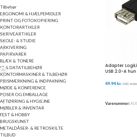
Tilbehør
ERGONOMI & HJÆLPEMIDLER
PRINT OG FOTOKOPIERING
KONTORARTIKLER
SKRIVEARTIKLER
SKOLE- & STUDIE
ARKIVERING
PAPIRVARER
BLÆK & TONERE
Adapter LogiLi
IT & DATATILBEHØR
USB 2.0-A hun
KONTORMASKINER & TILBEHØR
PRISMÆRKNING & INDPAKNING
49.94
kr.
Inkl. moms
MØDE & KONFERENCE
TILFØJ TIL K
POSER OG EMBALLAGE
AFTØRRING & HYGIEJNE
Varenummer:
AU
MØBLER & INVENTAR
FEST & HOBBY
BRUGSKUNST
METALDÅSER- & RETROSKILTE
TILBUD