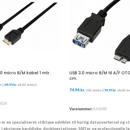
.0 micro B/M kabel 1 mtr.
USB 3.0 micro B/M til A/F O
cm.
 | (
49.95
kr.
ekskl. moms)
74.94
kr.
Inkl. moms | (
59.95
kr.
ekskl. m
URV
TILFØJ TIL KURV
0026
Varenummer:
AA0048
 er en specialiseret stiktype udviklet til hurtig dataoverførsel og s
 i eksterne harddiske, dockingstationer, SSD’er og professionelle la