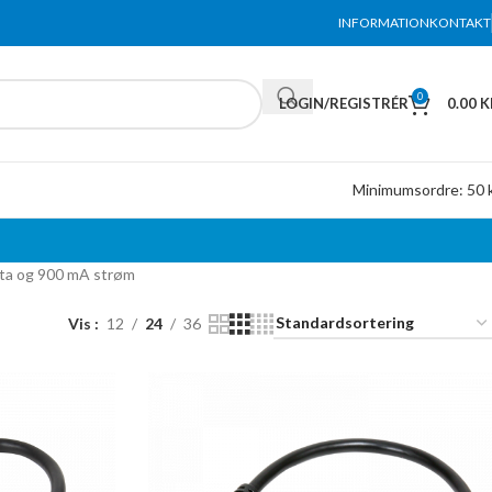
INFORMATION
KONTAKT
0
LOGIN/REGISTRÉR
0.00
K
Minimumsordre: 50 k
data og 900 mA strøm
Vis
12
24
36