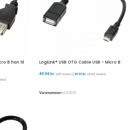
ro B han til
LogiLink® USB OTG Cable USB – Micro B
49.94
kr.
Inkl. moms | (
39.95
kr.
ekskl. moms)
oms)
TILFØJ TIL KURV
Varenummer:
AA0035