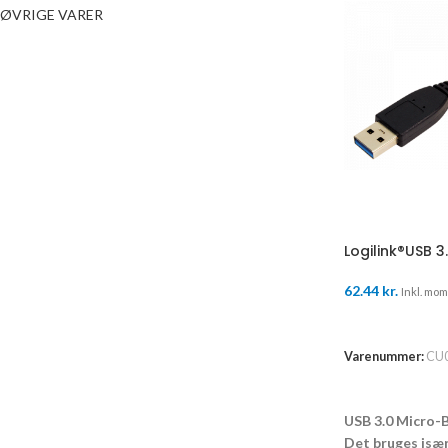
ØVRIGE VARER
Logilink®USB 3
62.44
kr.
Inkl. moms
TILFØJ TIL K
Varenummer:
CU
USB 3.0 Micro-B
Det bruges især