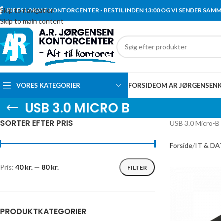
Skip to navigation
RIBES LOKALE KONTORCENTER - BESTIL INDEN 13:00 OG VI SENDER SAM
Skip to main content
VORES KATEGORIER
FORSIDE
OM AR JØRGENSEN
USB 3.0 MICRO B
SORTER EFTER PRIS
USB 3.0 Micro-B 
Forside
IT & D
Pris:
40 kr.
—
80 kr.
FILTER
PRODUKTKATEGORIER