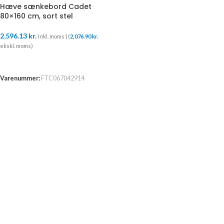
Hæve sænkebord Cadet
80×160 cm, sort stel
2,596.13
kr.
Inkl. moms | (
2,076.90
kr.
ekskl. moms)
TILFØJ TIL KURV
Varenummer:
FTC067042914