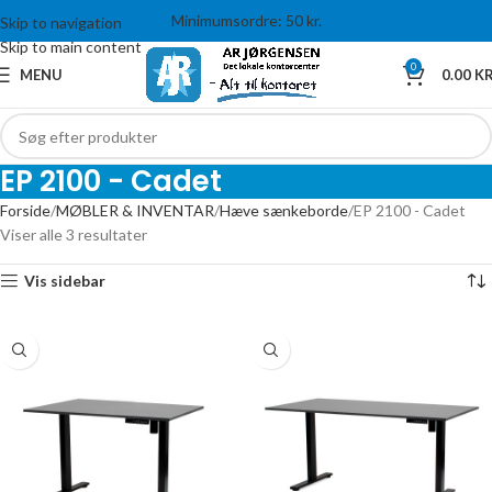
Minimumsordre: 50 kr.
Skip to navigation
Skip to main content
0
MENU
0.00
KR
EP 2100 - Cadet
Forside
MØBLER & INVENTAR
Hæve sænkeborde
EP 2100 - Cadet
Viser alle 3 resultater
Vis sidebar