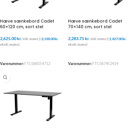
Hæve sænkebord Cadet
Hæve sænkebord Cadet
60×120 cm, sort stel
70×140 cm, sort stel
2,625.00
kr.
2,283.75
kr.
Inkl. moms | (
2,100.00
kr.
Inkl. moms | (
1,827.00
kr.
ekskl. moms)
ekskl. moms)
TILFØJ TIL KURV
TILFØJ TIL KURV
Varenummer:
FTC068154712
Varenummer:
FTC067452414