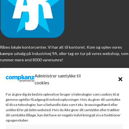
Ribes lokale kontorcenter. Vi har alt til kontoret. Kom og oplev vores
kæmpe udvalg på Industrivej 9A, eller tag en tur på vores webshop, som
rummer mere end 8000 varenumre!
Industrivej 9A, 6760 Ribe
Administrer samtykke til
Telefon: 7199 2223
cookies
Mail: arj@arjshop.dk
For at give dig de bedste oplevelser bruger vi teknologier som cookies til at
gemme og/eller få adgang til enhedsoplysninger. Hvis du giver dit samtykke
NYESTE VARER
til disse teknologier, kan vi behandle data som f.eks. browsingadfærd eller
unikke ID'er på dette websted. Hvis du ikke giver dit samtykke eller trækker
Kassekladde med momskolonne
dit samtykke tilbage, kan det have en negativ indvirkning på visse funktioner
og egenskaber.
42.19
kr.
Inkl. moms | (
33.75
kr.
ekskl. moms)