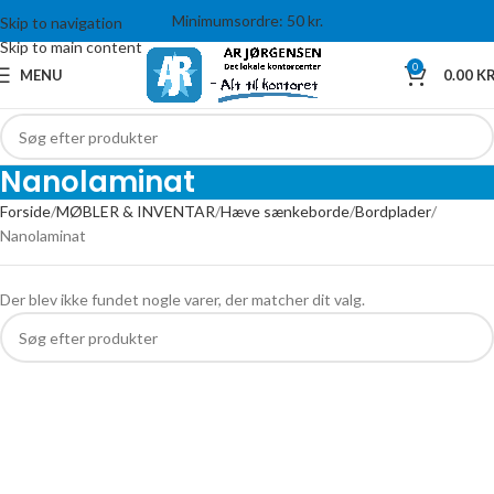
Minimumsordre: 50 kr.
Skip to navigation
Skip to main content
0
MENU
0.00
KR
Nanolaminat
Forside
MØBLER & INVENTAR
Hæve sænkeborde
Bordplader
Nanolaminat
Der blev ikke fundet nogle varer, der matcher dit valg.