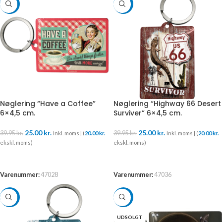
-37%
-37%
Nøglering “Have a Coffee”
Nøglering “Highway 66 Desert
6×4,5 cm.
Surviver” 6×4,5 cm.
25.00
kr.
25.00
kr.
39.95
kr.
39.95
kr.
Inkl. moms | (
20.00
kr.
Inkl. moms | (
20.00
kr.
ekskl. moms)
ekskl. moms)
TILFØJ TIL KURV
TILFØJ TIL KURV
Varenummer:
47028
Varenummer:
47036
-37%
-37%
UDSOLGT