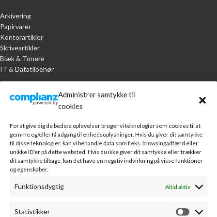
Arkivering
Papirvarer
Kontorartikler
Skriveartikler
Blæk & Tonere
IT & Datatilbehør
KUNDESERVICE
Administrer samtykke til
cookies
Handelsbetingelser
Om A.R. Jørgensen Kontorcenter
For at give dig de bedste oplevelser bruger vi teknologier som cookies til at
Bankoplysninger
gemme og/eller få adgang til enhedsoplysninger. Hvis du giver dit samtykke
Markedsføring
til disse teknologier, kan vi behandle data som f.eks. browsingadfærd eller
unikke ID'er på dette websted. Hvis du ikke giver dit samtykke eller trækker
Webudvikling
dit samtykke tilbage, kan det have en negativ indvirkning på visse funktioner
Leverandører
og egenskaber.
Sponsorater
Kontakt
Funktionsdygtig
Altid aktiv
MIN KONTO
Statistikker