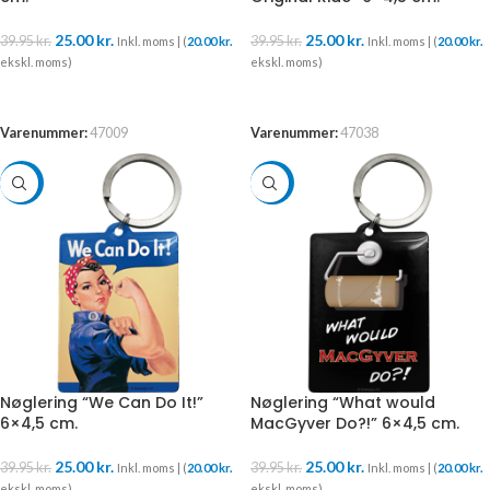
25.00
kr.
25.00
kr.
39.95
kr.
39.95
kr.
Inkl. moms | (
20.00
kr.
Inkl. moms | (
20.00
kr.
ekskl. moms)
ekskl. moms)
TILFØJ TIL KURV
TILFØJ TIL KURV
Varenummer:
47009
Varenummer:
47038
-37%
-37%
Nøglering “We Can Do It!”
Nøglering “What would
6×4,5 cm.
MacGyver Do?!” 6×4,5 cm.
25.00
kr.
25.00
kr.
39.95
kr.
39.95
kr.
Inkl. moms | (
20.00
kr.
Inkl. moms | (
20.00
kr.
ekskl. moms)
ekskl. moms)