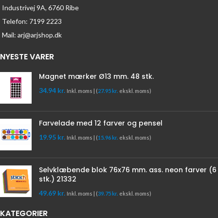
Industrivej 9A, 6760 Ribe
Telefon: 7199 2223
Mail: arj@arjshop.dk
NYESTE VARER
Magnet mærker Ø13 mm. 48 stk.
34.94
kr.
Inkl. moms | (
27.95
kr.
ekskl. moms)
Farvelade med 12 farver og pensel
19.95
kr.
Inkl. moms | (
15.96
kr.
ekskl. moms)
Selvklæbende blok 76x76 mm. ass. neon farver (6
stk.) 21332
49.69
kr.
Inkl. moms | (
39.75
kr.
ekskl. moms)
KATEGORIER