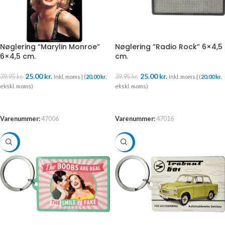
Nøglering “Marylin Monroe”
Nøglering “Radio Rock” 6×4,5
6×4,5 cm.
cm.
25.00
kr.
25.00
kr.
39.95
kr.
39.95
kr.
Inkl. moms | (
20.00
kr.
Inkl. moms | (
20.00
kr.
ekskl. moms)
ekskl. moms)
TILFØJ TIL KURV
TILFØJ TIL KURV
Varenummer:
47006
Varenummer:
47016
-37%
-37%