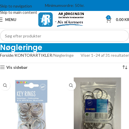
Minimumsordre: 50 kr.
Skip to navigation
Skip to main content
0
MENU
0.00
KR
Nøgleringe
Forside
KONTORARTIKLER
Nøgleringe
Viser 1–24 af 31 resultater
Vis sidebar