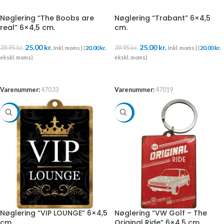
Nøglering “The Boobs are
Nøglering “Trabant” 6×4,5
real” 6×4,5 cm.
cm.
25.00
kr.
25.00
kr.
39.95
kr.
39.95
kr.
Inkl. moms | (
20.00
kr.
Inkl. moms | (
20.00
kr.
ekskl. moms)
ekskl. moms)
TILFØJ TIL KURV
TILFØJ TIL KURV
Varenummer:
47033
Varenummer:
47019
-37%
-37%
Nøglering “VIP LOUNGE” 6×4,5
Nøglering “VW Golf – The
cm.
Original Ride” 6×4,5 cm.