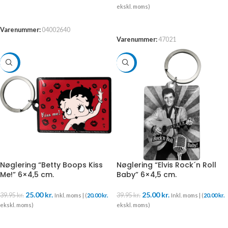
ekskl. moms)
LÆS MERE
TILFØJ TIL KURV
Varenummer:
04002640
Varenummer:
47021
-37%
-37%
Nøglering “Betty Boops Kiss
Nøglering “Elvis Rock´n Roll
Me!” 6×4,5 cm.
Baby” 6×4,5 cm.
25.00
kr.
25.00
kr.
39.95
kr.
39.95
kr.
Inkl. moms | (
20.00
kr.
Inkl. moms | (
20.00
kr.
ekskl. moms)
ekskl. moms)
TILFØJ TIL KURV
TILFØJ TIL KURV