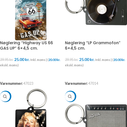
Nøglering “Highway US 66
Nøglering “LP Grammofon”
GAS UP” 6×4,5 cm.
6×4,5 cm.
25.00
kr.
25.00
kr.
39.95
kr.
39.95
kr.
Inkl. moms | (
20.00
kr.
Inkl. moms | (
20.00
kr.
ekskl. moms)
ekskl. moms)
TILFØJ TIL KURV
LÆS MERE
Varenummer:
47023
Varenummer:
47014
-37%
-37%