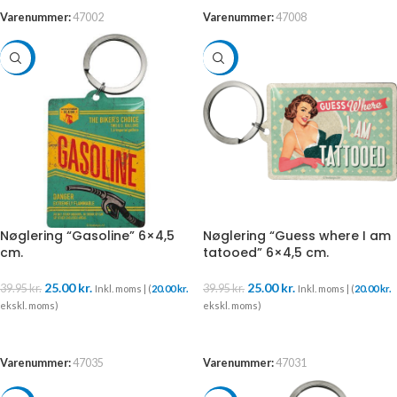
Varenummer:
47002
Varenummer:
47008
-37%
-37%
Nøglering “Gasoline” 6×4,5
Nøglering “Guess where I am
cm.
tatooed” 6×4,5 cm.
25.00
kr.
25.00
kr.
39.95
kr.
39.95
kr.
Inkl. moms | (
20.00
kr.
Inkl. moms | (
20.00
kr.
ekskl. moms)
ekskl. moms)
TILFØJ TIL KURV
TILFØJ TIL KURV
Varenummer:
47035
Varenummer:
47031