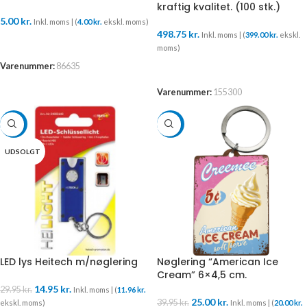
kraftig kvalitet. (100 stk.)
5.00
kr.
Inkl. moms | (
4.00
kr.
ekskl. moms)
498.75
kr.
Inkl. moms | (
399.00
kr.
ekskl.
TILFØJ TIL KURV
moms)
Varenummer:
86635
TILFØJ TIL KURV
Varenummer:
155300
-50%
-37%
UDSOLGT
LED lys Heitech m/nøglering
Nøglering “American Ice
Cream” 6×4,5 cm.
14.95
kr.
29.95
kr.
Inkl. moms | (
11.96
kr.
25.00
kr.
39.95
kr.
ekskl. moms)
Inkl. moms | (
20.00
kr.