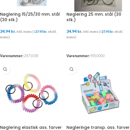
Nøglering 15/25/30 mm. stål
Nøglering 25 mm. stål (30
(30 stk.)
stk.)
34.94
kr.
34.94
kr.
Inkl. moms | (
27.95
kr.
ekskl.
Inkl. moms | (
27.95
kr.
ekskl.
moms)
moms)
TILFØJ TIL KURV
TILFØJ TIL KURV
Varenummer:
2471038
Varenummer:
9050000
Nøglering elastisk ass. farver
Nøgleringe transp. ass. farver