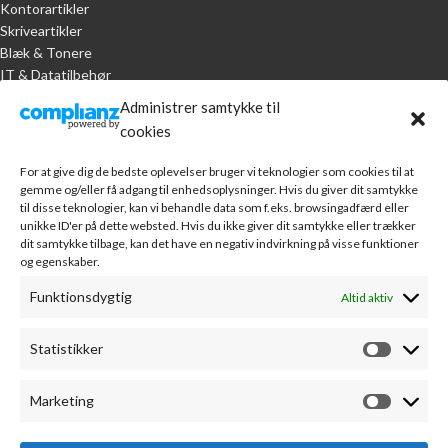
Kontorartikler
Skriveartikler
Blæk & Tonere
IT & Datatilbehør
Administrer samtykke til
KUNDESERVICE
cookies
Handelsbetingelser
For at give dig de bedste oplevelser bruger vi teknologier som cookies til at
Om A.R. Jørgensen Kontorcenter
gemme og/eller få adgang til enhedsoplysninger. Hvis du giver dit samtykke
Bankoplysninger
til disse teknologier, kan vi behandle data som f.eks. browsingadfærd eller
Markedsføring
unikke ID'er på dette websted. Hvis du ikke giver dit samtykke eller trækker
dit samtykke tilbage, kan det have en negativ indvirkning på visse funktioner
Webudvikling
og egenskaber.
Leverandører
Sponsorater
Funktionsdygtig
Altid aktiv
Kontakt
Statistikker
MIN KONTO
Min konto
Marketing
Fortryd køb
Kontodetaljer