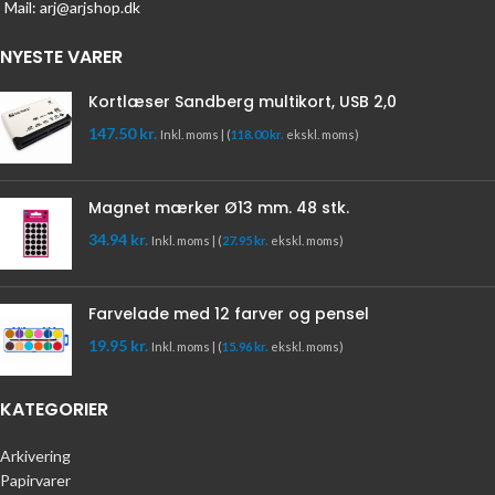
Mail: arj@arjshop.dk
NYESTE VARER
Kortlæser Sandberg multikort, USB 2,0
147.50
kr.
Inkl. moms | (
118.00
kr.
ekskl. moms)
Magnet mærker Ø13 mm. 48 stk.
34.94
kr.
Inkl. moms | (
27.95
kr.
ekskl. moms)
Farvelade med 12 farver og pensel
19.95
kr.
Inkl. moms | (
15.96
kr.
ekskl. moms)
KATEGORIER
Arkivering
Papirvarer