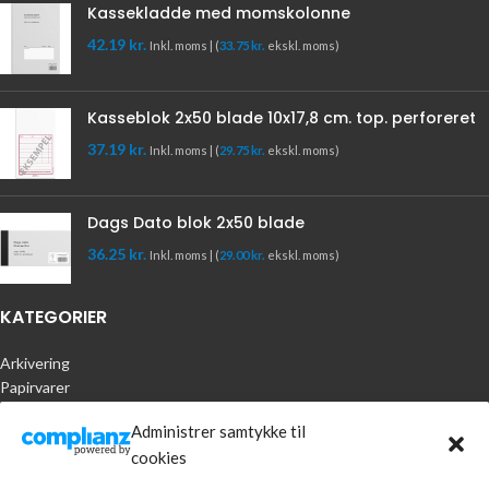
Kassekladde med momskolonne
42.19
kr.
Inkl. moms | (
33.75
kr.
ekskl. moms)
Kasseblok 2x50 blade 10x17,8 cm. top. perforeret
37.19
kr.
Inkl. moms | (
29.75
kr.
ekskl. moms)
Dags Dato blok 2x50 blade
36.25
kr.
Inkl. moms | (
29.00
kr.
ekskl. moms)
KATEGORIER
Arkivering
Papirvarer
Kontorartikler
Administrer samtykke til
Skriveartikler
cookies
Blæk & Tonere
IT & Datatilbehør