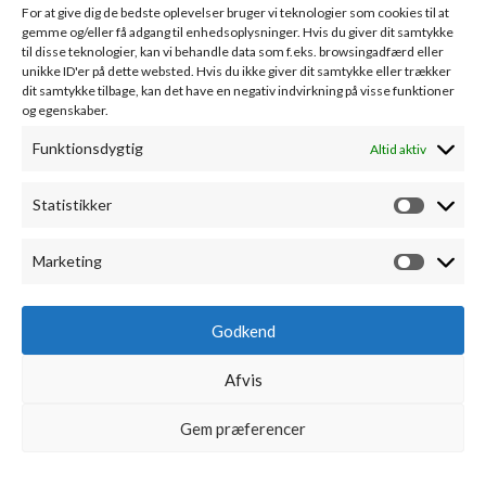
For at give dig de bedste oplevelser bruger vi teknologier som cookies til at
gemme og/eller få adgang til enhedsoplysninger. Hvis du giver dit samtykke
KUNDESERVICE
til disse teknologier, kan vi behandle data som f.eks. browsingadfærd eller
unikke ID'er på dette websted. Hvis du ikke giver dit samtykke eller trækker
Handelsbetingelser
dit samtykke tilbage, kan det have en negativ indvirkning på visse funktioner
Om A.R. Jørgensen Kontorcenter
og egenskaber.
Bankoplysninger
Funktionsdygtig
Altid aktiv
Markedsføring
Webudvikling
Statistikker
Leverandører
Sponsorater
Kontakt
Marketing
MIN KONTO
Godkend
Min konto
Fortryd køb
Afvis
Kontodetaljer
Favoritliste
Gem præferencer
Alle ordrer
0
Adresser
Cookie policy