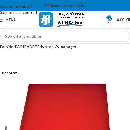
Minimumsordre: 50 kr.
Skip to navigation
Skip to main content
0
MENU
0.00
KR
Forside
PAPIRVARER
Notes-/Kinabøger
UDSOLGT