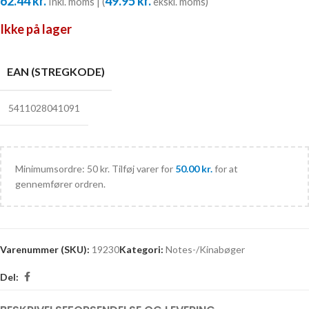
62.44
kr.
49.95
kr.
Inkl. moms | (
ekskl. moms)
Ikke på lager
EAN (STREGKODE)
5411028041091
Minimumsordre: 50 kr. Tilføj varer for
50.00
kr.
for at
gennemfører ordren.
Varenummer (SKU):
19230
Kategori:
Notes-/Kinabøger
Del: