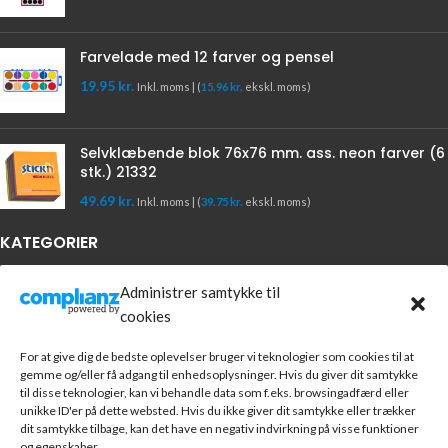
Farvelade med 12 farver og pensel
19.95
kr.
Inkl. moms | (
15.96
kr.
ekskl. moms)
Selvklæbende blok 76x76 mm. ass. neon farver (6
stk.) 21332
49.69
kr.
Inkl. moms | (
39.75
kr.
ekskl. moms)
KATEGORIER
Arkivering
Administrer samtykke til
Papirvarer
cookies
Kontorartikler
Skriveartikler
For at give dig de bedste oplevelser bruger vi teknologier som cookies til at
Blæk & Tonere
gemme og/eller få adgang til enhedsoplysninger. Hvis du giver dit samtykke
til disse teknologier, kan vi behandle data som f.eks. browsingadfærd eller
IT & Datatilbehør
unikke ID'er på dette websted. Hvis du ikke giver dit samtykke eller trækker
dit samtykke tilbage, kan det have en negativ indvirkning på visse funktioner
KUNDESERVICE
og egenskaber.