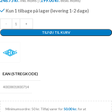
248.75
kr.
199.00
kr.
Inkl. moms | (
ekskl. moms)
Kun 1 tilbage på lager (levering 1-2 dage)
TILFØJ TIL KURV
EAN (STREGKODE)
4003801800714
Minimumsordre: 50 kr. Tilføj varer for
50.00
kr.
for at