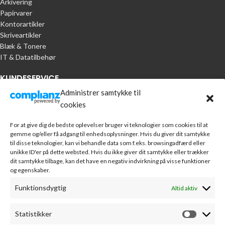
Arkivering
Papirvarer
Kontorartikler
Skriveartikler
Blæk & Tonere
IT & Datatilbehør
KUNDESERVICE
Administrer samtykke til
Handelsbetingelser
cookies
Om A.R. Jørgensen Kontorcenter
Bankoplysninger
For at give dig de bedste oplevelser bruger vi teknologier som cookies til at
Markedsføring
gemme og/eller få adgang til enhedsoplysninger. Hvis du giver dit samtykke
Webudvikling
til disse teknologier, kan vi behandle data som f.eks. browsingadfærd eller
unikke ID'er på dette websted. Hvis du ikke giver dit samtykke eller trækker
Leverandører
dit samtykke tilbage, kan det have en negativ indvirkning på visse funktioner
Sponsorater
og egenskaber.
Kontakt
Funktionsdygtig
Altid aktiv
MIN KONTO
Statistikker
Min konto