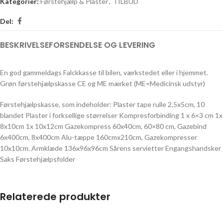
Kategorier:
Førstehjælp & Plaster
,
TILBUD
Del:
BESKRIVELSE
FORSENDELSE OG LEVERING
En god gammeldags Falckkasse til bilen, værkstedet eller i hjemmet.
Grøn førstehjælpskasse CE og ME mærket (ME=Medicinsk udstyr)
Førstehjælpskasse, som indeholder: Plaster tape rulle 2,5x5cm, 10
blandet Plaster i forksellige størrelser Kompresforbinding 1 x 6×3 cm 1x
8x10cm 1x 10x12cm Gazekompress 60x40cm, 60×80 cm, Gazebind
6x400cm, 8x400cm Alu-tæppe 160cmx210cm, Gazekompresser
10x10cm. Armklæde 136x96x96cm Sårens servietter Engangshandsker
Saks Førstehjælpsfolder
Relaterede produkter