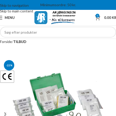
Minimumsordre: 50 kr.
Skip to navigation
Skip to main content
0
MENU
0.00
KR
Forside
TILBUD
-22%