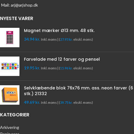
Mail: arj@arjshop.dk
NYESTE VARER
Magnet mærker Ø13 mm. 48 stk.
34.94
kr.
Inkl. moms | (
27.95
kr.
ekskl. moms)
Farvelade med 12 farver og pensel
19.95
kr.
Inkl. moms | (
15.96
kr.
ekskl. moms)
Selvklæbende blok 76x76 mm. ass. neon farver (6
stk.) 21332
49.69
kr.
Inkl. moms | (
39.75
kr.
ekskl. moms)
KATEGORIER
Arkivering
Papirvarer