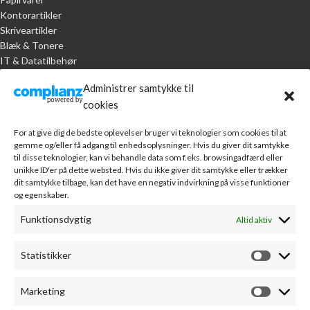
Kontorartikler
Skriveartikler
Blæk & Tonere
IT & Datatilbehør
Administrer samtykke til
KUNDESERVICE
cookies
Handelsbetingelser
For at give dig de bedste oplevelser bruger vi teknologier som cookies til at
Om A.R. Jørgensen Kontorcenter
gemme og/eller få adgang til enhedsoplysninger. Hvis du giver dit samtykke
Bankoplysninger
til disse teknologier, kan vi behandle data som f.eks. browsingadfærd eller
Markedsføring
unikke ID'er på dette websted. Hvis du ikke giver dit samtykke eller trækker
Webudvikling
dit samtykke tilbage, kan det have en negativ indvirkning på visse funktioner
Leverandører
og egenskaber.
Sponsorater
Funktionsdygtig
Altid aktiv
Kontakt
MIN KONTO
Statistikker
Min konto
Marketing
Fortryd køb